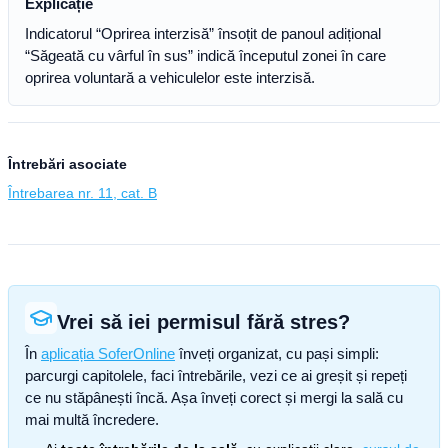
Explicație
Indicatorul “Oprirea interzisă” însoțit de panoul adițional
“Săgeată cu vârful în sus” indică începutul zonei în care
oprirea voluntară a vehiculelor este interzisă.
Întrebări asociate
Întrebarea nr. 11, cat. B
Vrei să iei permisul fără stres?
În
aplicația SoferOnline
înveți organizat, cu pași simpli:
parcurgi capitolele, faci întrebările, vezi ce ai greșit și repeți
ce nu stăpânești încă. Așa înveți corect și mergi la sală cu
mai multă încredere.