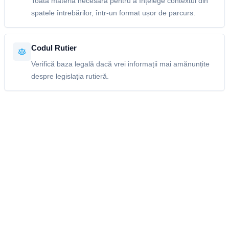
Toată materia necesară pentru a înțelege contextul din
spatele întrebărilor, într-un format ușor de parcurs.
Codul Rutier
Verifică baza legală dacă vrei informații mai amănunțite
despre legislația rutieră.