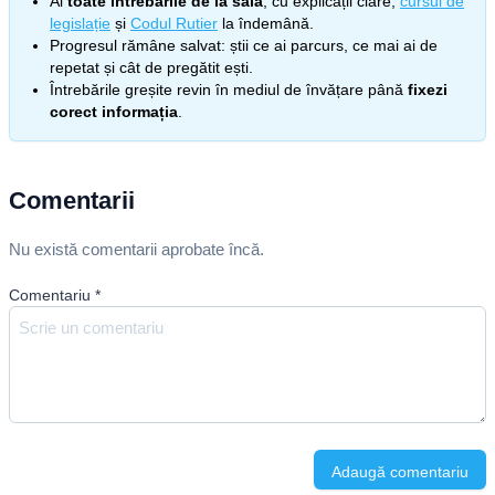
Ai
toate întrebările de la sală
, cu explicații clare,
cursul de
legislație
și
Codul Rutier
la îndemână.
Progresul rămâne salvat: știi ce ai parcurs, ce mai ai de
repetat și cât de pregătit ești.
Întrebările greșite revin în mediul de învățare până
fixezi
corect informația
.
Comentarii
Nu există comentarii aprobate încă.
Comentariu
*
Adaugă comentariu