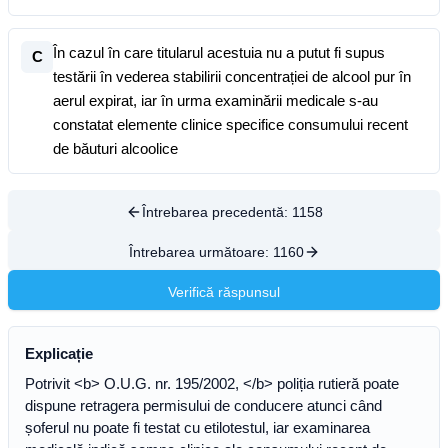
În cazul în care titularul acestuia nu a putut fi supus
C
testării în vederea stabilirii concentrației de alcool pur în
aerul expirat, iar în urma examinării medicale s-au
constatat elemente clinice specifice consumului recent
de băuturi alcoolice
Întrebarea precedentă:
1158
Întrebarea următoare:
1160
Verifică răspunsul
Explicație
Potrivit <b> O.U.G. nr. 195/2002, </b> poliția rutieră poate
dispune retragera permisului de conducere atunci când
șoferul nu poate fi testat cu etilotestul, iar examinarea