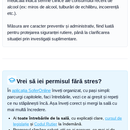
medicală indică semne clinice ale consumului recent de
alcool (ex: miros de alcool, tulburări de echilibru, incoerență
etc.).
Măsura are caracter preventiv și administrativ, fiind luată
pentru protejarea siguranței rutiere, până la clarificarea
situației prin investigații suplimentare.
Vrei să iei permisul fără stres?
În
aplicația SoferOnline
înveți organizat, cu pași simpli:
parcurgi capitolele, faci întrebările, vezi ce ai greșit și repeți
ce nu stăpânești încă. Așa înveți corect și mergi la sală cu
mai multă încredere.
Ai
toate întrebările de la sală
, cu explicații clare,
cursul de
legislație
și
Codul Rutier
la îndemână.
Progresul rămâne salvat: știi ce ai parcurs, ce mai ai de