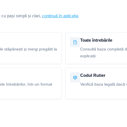
e cu pași simpli și clari,
continuă în aplicația
Toate întrebările
le stăpânești și mergi pregătit la
Consultă baza completă de 
explicații.
Codul Rutier
e întrebărilor, într-un format
Verifică baza legală dacă v