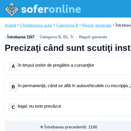
Acasă
Chestionare auto
Categoria B
Reguli generale
Întreba
Întrebarea 1167
Categoria B, B1, Tr
Reguli generale
Precizaţi când sunt scutiţi ins
în timpul orelor de pregătire a cursanţilor
A
în permanenţă, când se află în autovehiculele cu inscripţi
B
legal, nu este prevăzut
C
Întrebarea precedentă:
1166