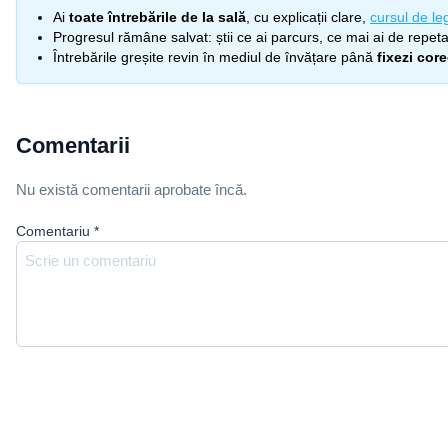
Ai
toate întrebările de la sală
, cu explicații clare,
cursul de leg
Progresul rămâne salvat: știi ce ai parcurs, ce mai ai de repetat
Întrebările greșite revin în mediul de învățare până
fixezi cor
Comentarii
Nu există comentarii aprobate încă.
Comentariu
*