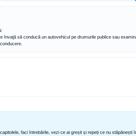
ă:
 care învaţă să conducă un autovehicul pe drumurile publice sau examinat
e conducere.
capitolele, faci întrebările, vezi ce ai greșit și repeți ce nu stăpâneșt