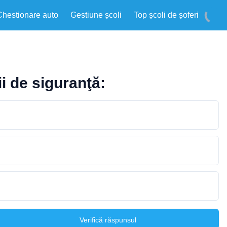
Chestionare auto
Gestiune școli
Top școli de șoferi
ii de siguranţă:
Verifică răspunsul