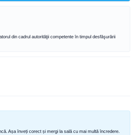
orul din cadrul autorităţii competente în timpul desfăşurării
i încă. Așa înveți corect și mergi la sală cu mai multă încredere.