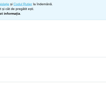
islație
și
Codul Rutier
la îndemână.
 și cât de pregătit ești.
ect informația
.