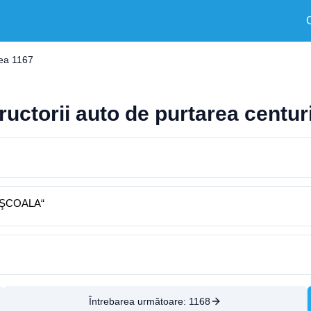
rea 1167
tructorii auto de purtarea centur
a „ŞCOALA“
Întrebarea următoare:
1168