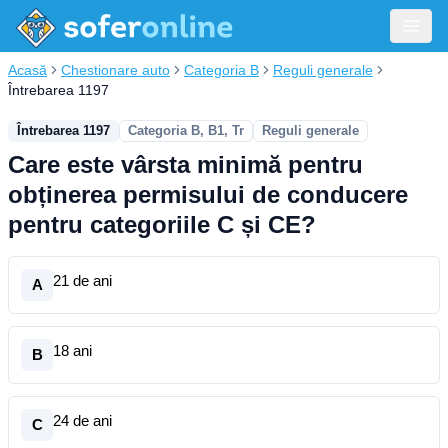
Acasă
Chestionare auto
Categoria B
Reguli generale
Întrebarea 1197
Întrebarea 1197
Categoria B, B1, Tr
Reguli generale
Care este vârsta minimă pentru
obținerea permisului de conducere
pentru categoriile C și CE?
21 de ani
A
18 ani
B
24 de ani
C