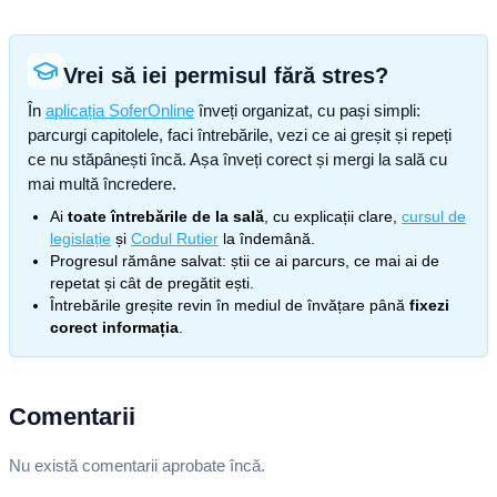
Vrei să iei permisul fără stres?
În
aplicația SoferOnline
înveți organizat, cu pași simpli:
parcurgi capitolele, faci întrebările, vezi ce ai greșit și repeți
ce nu stăpânești încă. Așa înveți corect și mergi la sală cu
mai multă încredere.
Ai
toate întrebările de la sală
, cu explicații clare,
cursul de
legislație
și
Codul Rutier
la îndemână.
Progresul rămâne salvat: știi ce ai parcurs, ce mai ai de
repetat și cât de pregătit ești.
Întrebările greșite revin în mediul de învățare până
fixezi
corect informația
.
Comentarii
Nu există comentarii aprobate încă.