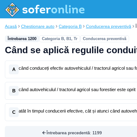
Acasă
Chestionare auto
Categoria B
Conducerea preventivă
Întrebarea 1200
Categoria B, B1, Tr
Conducerea preventivă
Când se aplică regulile condui
când conduceți efectiv autovehiculul / tractorul agricol sau f
A
când autovehiculul / tractorul agricol sau forestier este opri
B
atât în timpul conducerii efective, cât și atunci când autovehic
C
Întrebarea precedentă:
1199