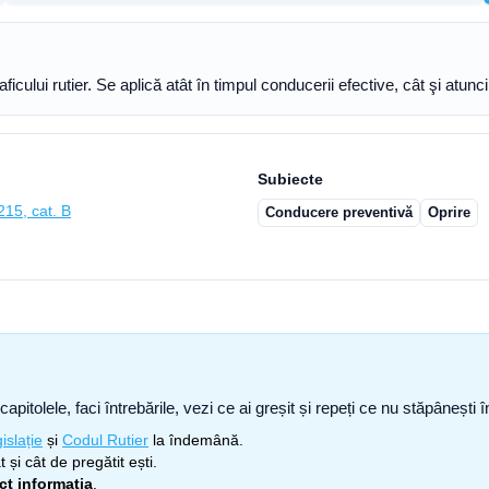
cului rutier. Se aplică atât în timpul conducerii efective, cât şi atunci
Subiecte
215, cat. B
Conducere preventivă
Oprire
capitolele, faci întrebările, vezi ce ai greșit și repeți ce nu stăpâneșt
islație
și
Codul Rutier
la îndemână.
 și cât de pregătit ești.
ect informația
.