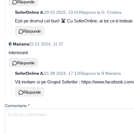
Răspunde
SoferOnline A.
09.02.2025, 19:01
Răspuns la
G. Cristina
Ești pe drumul cel bun! 🛣️ Cu SoferOnline, ai tot ce-ți trebu
Răspunde
B Mariana
02.01.2024, 11:37
interesant
Răspunde
SoferOnline A.
01.08.2024, 17:12
Răspuns la
B Mariana
Vă invitam si pe Grupul Soferilor : https://www.facebook.com/gr
Răspunde
Comentariu
*