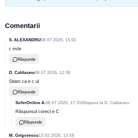
Comentarii
S. ALEXANDRU
08.07.2026, 15:01
c este
Răspunde
D. Caldararu
06.07.2026, 12:36
Stiam ca e c ul
Răspunde
SoferOnline A.
06.07.2026, 17:31
Răspuns la
D. Caldararu
Răspunsul corect e C
Răspunde
M. Grigorescu
13.02.2026, 13:58