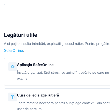
Legături utile
Aici poți consulta întrebări, explicații și codul rutier. Pentru pregătir
SoferOnline
.
Aplicația SoferOnline
Învață organizat, fără stres, revizuind întrebările pe care nu 
examen.
Curs de legislație rutieră
Toată materia necesară pentru a înțelege contextul din spatel
ușor de parcurs.