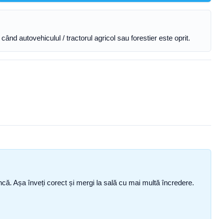
 când autovehiculul / tractorul agricol sau forestier este oprit.
i încă. Așa înveți corect și mergi la sală cu mai multă încredere.