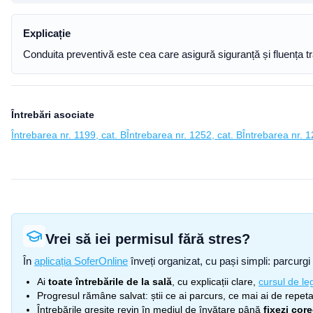
Explicație
Conduita preventivă este cea care asigură siguranță și fluența trafi
Întrebări asociate
Întrebarea nr. 1199, cat. B
Întrebarea nr. 1252, cat. B
Întrebarea nr. 1
Vrei să iei permisul fără stres?
În
aplicația SoferOnline
înveți organizat, cu pași simpli: parcurgi 
Ai
toate întrebările de la sală
, cu explicații clare,
cursul de leg
Progresul rămâne salvat: știi ce ai parcurs, ce mai ai de repetat
Întrebările greșite revin în mediul de învățare până
fixezi cor