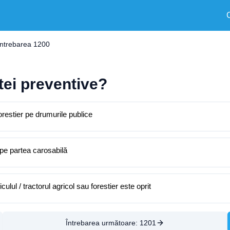
Întrebarea 1200
tei preventive?
orestier pe drumurile publice
t pe partea carosabilă
ulul / tractorul agricol sau forestier este oprit
Întrebarea următoare:
1201