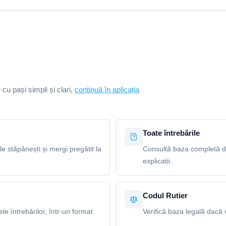
e cu pași simpli și clari,
continuă în aplicația
Toate întrebările
le stăpânești și mergi pregătit la
Consultă baza completă de 
explicații.
Codul Rutier
e întrebărilor, într-un format
Verifică baza legală dacă v