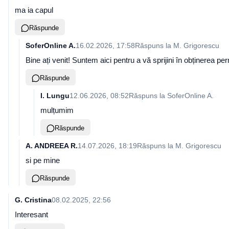
ma ia capul
Răspunde
SoferOnline A.
16.02.2026, 17:58
Răspuns la
M. Grigorescu
Bine ați venit! Suntem aici pentru a vă sprijini în obținerea pe
Răspunde
I. Lungu
12.06.2026, 08:52
Răspuns la
SoferOnline A.
mulțumim
Răspunde
A. ANDREEA R.
14.07.2026, 18:19
Răspuns la
M. Grigorescu
si pe mine
Răspunde
G. Cristina
08.02.2025, 22:56
Interesant