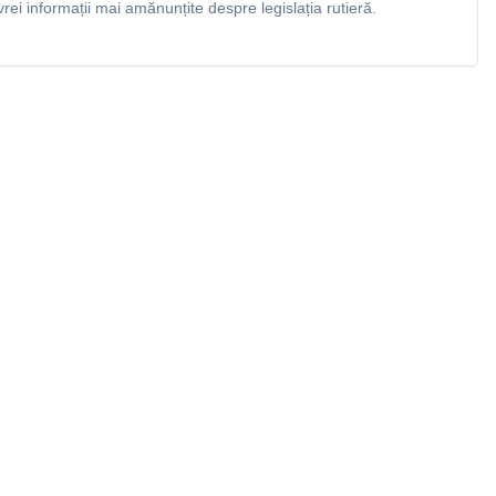
rei informații mai amănunțite despre legislația rutieră.