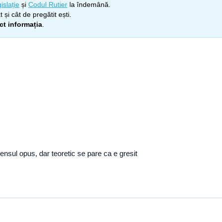
islație
și
Codul Rutier
la îndemână.
 și cât de pregătit ești.
ect informația
.
ensul opus, dar teoretic se pare ca e gresit