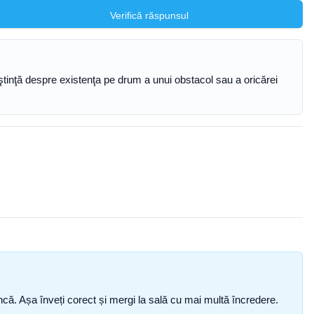
Verifică răspunsul
noştinţă despre existenţa pe drum a unui obstacol sau a oricărei
i încă. Așa înveți corect și mergi la sală cu mai multă încredere.