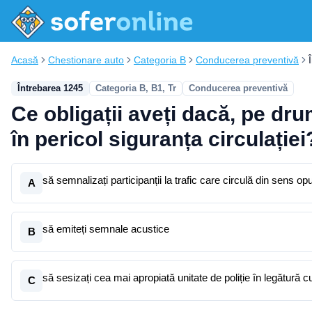
Acasă
Chestionare auto
Categoria B
Conducerea preventivă
Întrebarea 1245
Categoria B, B1, Tr
Conducerea preventivă
Ce obligații aveți dacă, pe dr
în pericol siguranța circulației
să semnalizați participanții la trafic care circulă din sens op
A
să emiteți semnale acustice
B
să sesizați cea mai apropiată unitate de poliție în legătură c
C