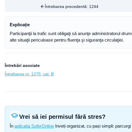
Întrebarea precedentă:
1244
Explicație
Participanţii la trafic sunt obligaţi să anunţe administratorul dr
alte situaţii periculoase pentru fluenţa şi siguranţa circulaţiei.
Întrebări asociate
Întrebarea nr. 1275, cat. B
Vrei să iei permisul fără stres?
În
aplicația SoferOnline
înveți organizat, cu pași simpli: parcurgi 