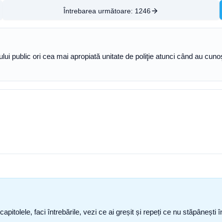
Întrebarea următoare:
1246
umului public ori cea mai apropiată unitate de poliţie atunci când au cu
capitolele, faci întrebările, vezi ce ai greșit și repeți ce nu stăpâneșt