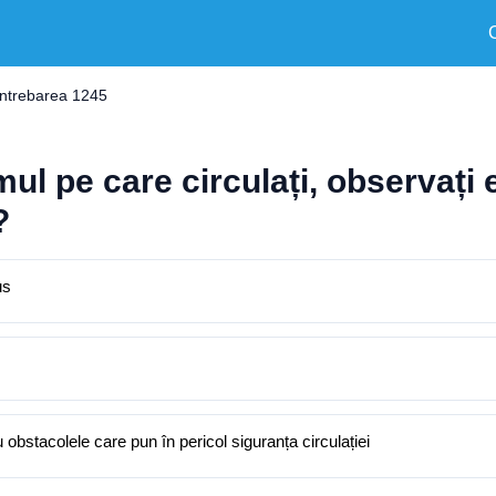
Întrebarea 1245
umul pe care circulați, observaț
?
us
u obstacolele care pun în pericol siguranța circulației