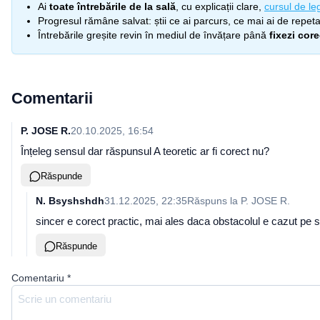
Ai
toate întrebările de la sală
, cu explicații clare,
cursul de leg
Progresul rămâne salvat: știi ce ai parcurs, ce mai ai de repetat
Întrebările greșite revin în mediul de învățare până
fixezi cor
Comentarii
P. JOSE R.
20.10.2025, 16:54
Înțeleg sensul dar răspunsul A teoretic ar fi corect nu?
Răspunde
N. Bsyshshdh
31.12.2025, 22:35
Răspuns la
P. JOSE R.
sincer e corect practic, mai ales daca obstacolul e cazut pe s
Răspunde
Comentariu
*