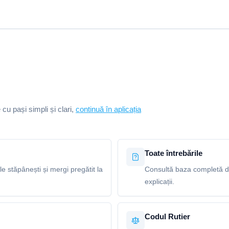
e cu pași simpli și clari,
continuă în aplicația
Toate întrebările
le stăpânești și mergi pregătit la
Consultă baza completă de 
explicații.
Codul Rutier