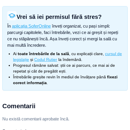
Vrei să iei permisul fără stres?
În
aplicația SoferOnline
înveți organizat, cu pași simpli:
parcurgi capitolele, faci întrebările, vezi ce ai greșit și repeți
ce nu stăpânești încă. Așa înveți corect și mergi la sală cu
mai multă încredere.
Ai
toate întrebările de la sală
, cu explicații clare,
cursul de
legislație
și
Codul Rutier
la îndemână.
Progresul rămâne salvat: știi ce ai parcurs, ce mai ai de
repetat și cât de pregătit ești.
Întrebările greșite revin în mediul de învățare până
fixezi
corect informația
.
Comentarii
Nu există comentarii aprobate încă.