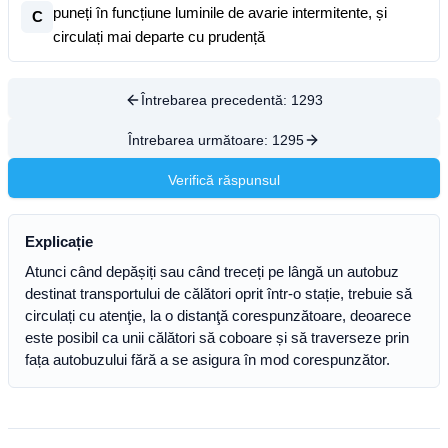
puneți în funcțiune luminile de avarie intermitente, și
C
circulați mai departe cu prudență
Întrebarea precedentă:
1293
Întrebarea următoare:
1295
Verifică răspunsul
Explicație
Atunci când depășiți sau când treceți pe lângă un autobuz
destinat transportului de călători oprit într-o stație, trebuie să
circulați cu atenţie, la o distanţă corespunzătoare, deoarece
este posibil ca unii călători să coboare și să traverseze prin
fața autobuzului fără a se asigura în mod corespunzător.