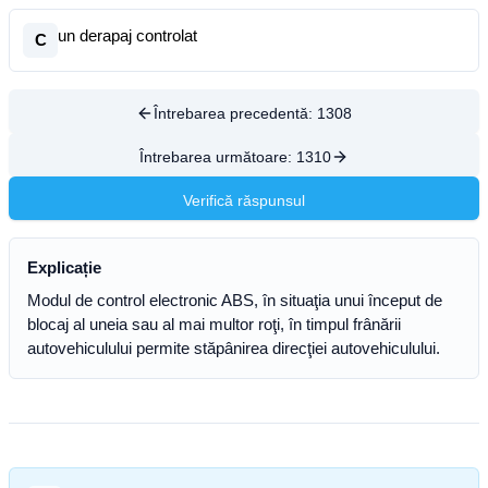
un derapaj controlat
C
Întrebarea precedentă:
1308
Întrebarea următoare:
1310
Verifică răspunsul
Explicație
Modul de control electronic ABS, în situaţia unui început de
blocaj al uneia sau al mai multor roţi, în timpul frânării
autovehiculului permite stăpânirea direcţiei autovehiculului.