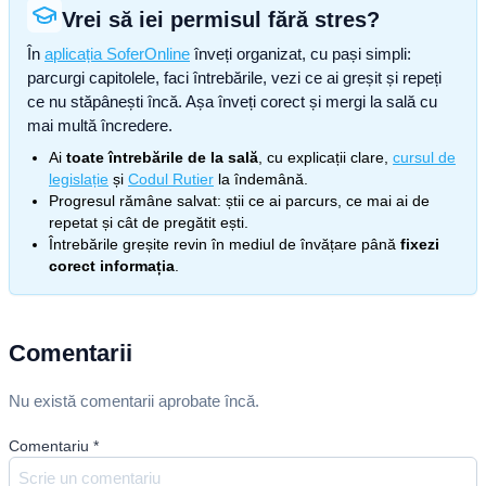
Vrei să iei permisul fără stres?
În
aplicația SoferOnline
înveți organizat, cu pași simpli:
parcurgi capitolele, faci întrebările, vezi ce ai greșit și repeți
ce nu stăpânești încă. Așa înveți corect și mergi la sală cu
mai multă încredere.
Ai
toate întrebările de la sală
, cu explicații clare,
cursul de
legislație
și
Codul Rutier
la îndemână.
Progresul rămâne salvat: știi ce ai parcurs, ce mai ai de
repetat și cât de pregătit ești.
Întrebările greșite revin în mediul de învățare până
fixezi
corect informația
.
Comentarii
Nu există comentarii aprobate încă.
Comentariu
*