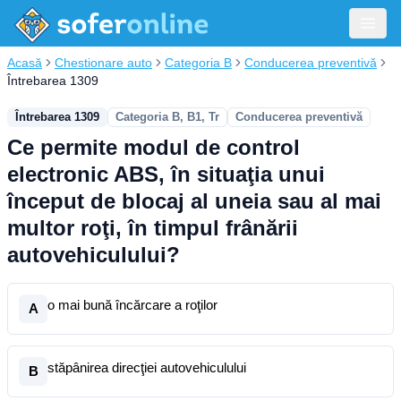
Acasă
Chestionare auto
Categoria B
Conducerea preventivă
Întrebarea 1309
Întrebarea 1309
Categoria B, B1, Tr
Conducerea preventivă
Ce permite modul de control
electronic ABS, în situaţia unui
început de blocaj al uneia sau al mai
multor roţi, în timpul frânării
autovehiculului?
o mai bună încărcare a roţilor
A
stăpânirea direcţiei autovehiculului
B