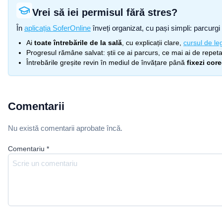
Vrei să iei permisul fără stres?
În
aplicația SoferOnline
înveți organizat, cu pași simpli: parcurgi 
Ai
toate întrebările de la sală
, cu explicații clare,
cursul de leg
Progresul rămâne salvat: știi ce ai parcurs, ce mai ai de repetat
Întrebările greșite revin în mediul de învățare până
fixezi cor
Comentarii
Nu există comentarii aprobate încă.
Comentariu
*