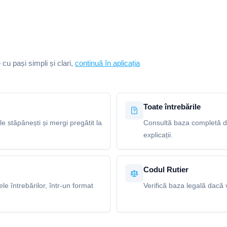
e cu pași simpli și clari,
continuă în aplicația
Toate întrebările
le stăpânești și mergi pregătit la
Consultă baza completă de 
explicații.
Codul Rutier
e întrebărilor, într-un format
Verifică baza legală dacă v