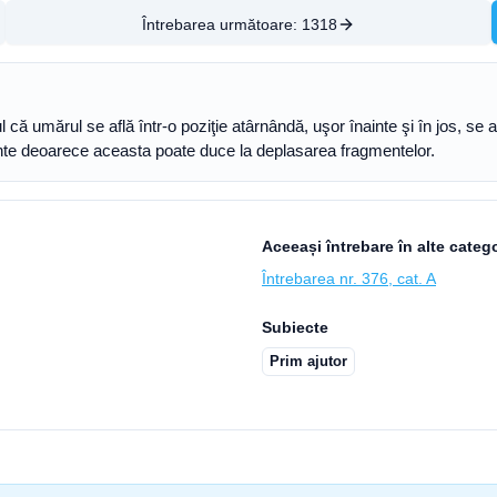
Întrebarea următoare:
1318
ul că umărul se află într-o poziţie atârnândă, uşor înainte şi în jos, se 
nte deoarece aceasta poate duce la deplasarea fragmentelor.
Aceeași întrebare în alte catego
Întrebarea nr. 376, cat. A
Subiecte
Prim ajutor