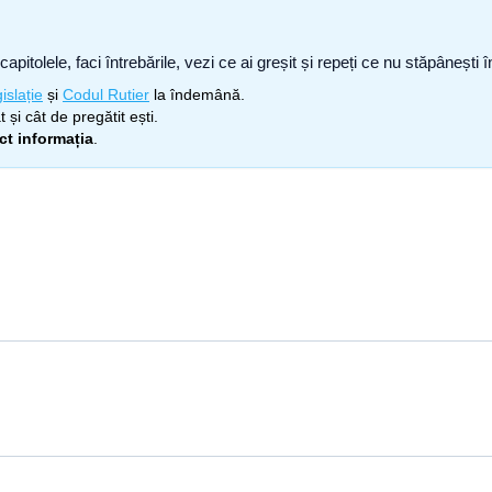
capitolele, faci întrebările, vezi ce ai greșit și repeți ce nu stăpâneșt
islație
și
Codul Rutier
la îndemână.
 și cât de pregătit ești.
ect informația
.