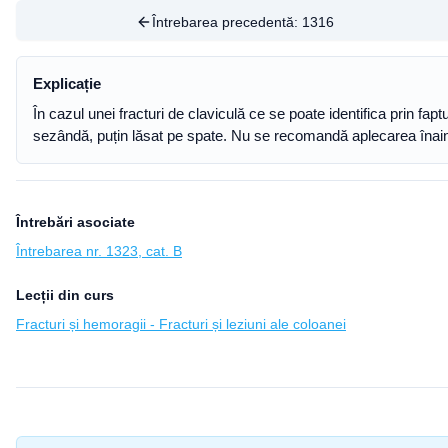
Întrebarea precedentă:
1316
Explicație
În cazul unei fracturi de claviculă ce se poate identifica prin fapt
sezândă, puțin lăsat pe spate. Nu se recomandă aplecarea înai
Întrebări asociate
Întrebarea nr. 1323, cat. B
Lecții din curs
Fracturi și hemoragii - Fracturi și leziuni ale coloanei