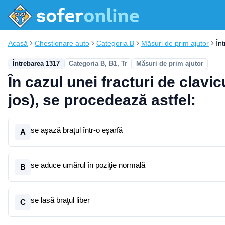
Acasă
Chestionare auto
Categoria B
Măsuri de prim ajutor
În
Întrebarea 1317
Categoria B, B1, Tr
Măsuri de prim ajutor
În cazul unei fracturi de clavic
jos), se procedează astfel:
se aşază braţul într-o eşarfă
A
se aduce umărul în poziţie normală
B
se lasă braţul liber
C