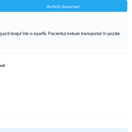
Verifică răspunsul
aşază braţul într-o eşarfă. Pacientul trebuie transportat în poziție
rii