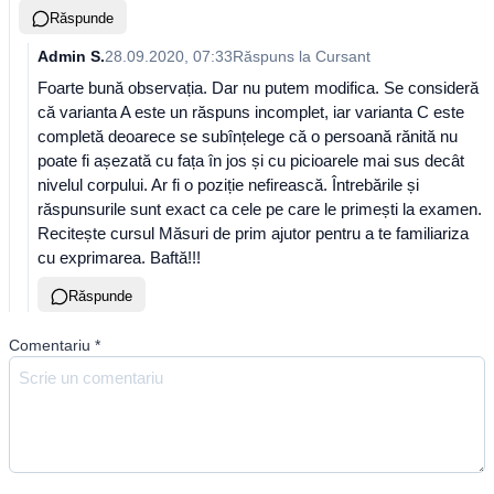
Răspunde
Admin S.
28.09.2020, 07:33
Răspuns la
Cursant
Foarte bună observația. Dar nu putem modifica. Se consideră
că varianta A este un răspuns incomplet, iar varianta C este
completă deoarece se subînțelege că o persoană rănită nu
poate fi așezată cu fața în jos și cu picioarele mai sus decât
nivelul corpului. Ar fi o poziție nefirească. Întrebările și
răspunsurile sunt exact ca cele pe care le primești la examen.
Recitește cursul Măsuri de prim ajutor pentru a te familiariza
cu exprimarea. Baftă!!!
Răspunde
Comentariu
*