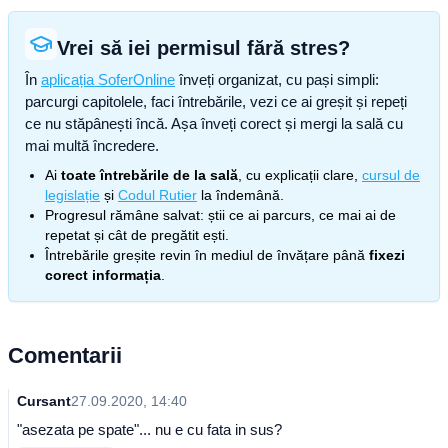
Vrei să iei permisul fără stres?
În
aplicația SoferOnline
înveți organizat, cu pași simpli:
parcurgi capitolele, faci întrebările, vezi ce ai greșit și repeți
ce nu stăpânești încă. Așa înveți corect și mergi la sală cu
mai multă încredere.
Ai
toate întrebările de la sală
, cu explicații clare,
cursul de
legislație
și
Codul Rutier
la îndemână.
Progresul rămâne salvat: știi ce ai parcurs, ce mai ai de
repetat și cât de pregătit ești.
Întrebările greșite revin în mediul de învățare până
fixezi
corect informația
.
Comentarii
Cursant
27.09.2020, 14:40
"asezata pe spate"... nu e cu fata in sus?