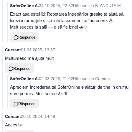
SoferOnline A.
24.10.2025, 22:32
Răspuns la
B. ANCUTA M.
Exact așa este! 🙌 Repetarea întrebărilor greșite te ajută să
fixezi informațiile și să intri la examen cu încredere. 💪
Mult succes la sală — o să fie bine! 🚗✨
Răspunde
Cursant
01.03.2025, 13:37
Mulțumesc mă ajuta mult
Răspunde
SoferOnline A.
02.03.2025, 21:02
Răspuns la
Cursant
Apreciem încrederea ta! SoferOnline e alături de tine în drumul
spre permis. Mult succes! ✅🚦
Răspunde
Cursant
20.10.2024, 14:49
Accesibil