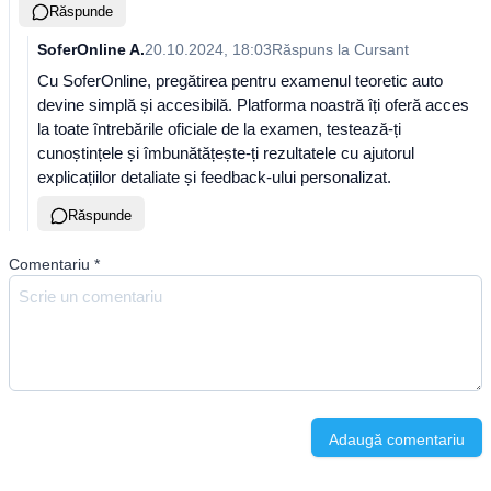
Răspunde
SoferOnline A.
20.10.2024, 18:03
Răspuns la
Cursant
Cu SoferOnline, pregătirea pentru examenul teoretic auto
devine simplă și accesibilă. Platforma noastră îți oferă acces
la toate întrebările oficiale de la examen, testează-ți
cunoștințele și îmbunătățește-ți rezultatele cu ajutorul
explicațiilor detaliate și feedback-ului personalizat.
Răspunde
Comentariu
*
Adaugă comentariu