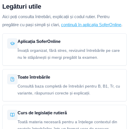
Legături utile
Aici poți consulta întrebări, explicații și codul rutier. Pentru
pregătire cu pași simpli și clari,
continuă în aplicația SoferOnline
.
Aplicația SoferOnline
Învață organizat, fără stres, revizuind întrebările pe care
nu le stăpânești și mergi pregătit la examen.
Toate întrebările
Consultă baza completă de întrebări pentru B, B1, Tr, cu
variante, răspunsuri corecte și explicații.
Curs de legislație rutieră
Toată materia necesară pentru a înțelege contextul din
spatele întrebărilor, într-un format ușor de parcurs.