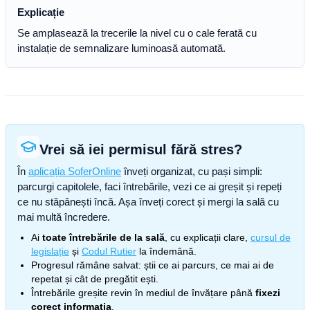
Explicație
Se amplasează la trecerile la nivel cu o cale ferată cu
instalație de semnalizare luminoasă automată.
Vrei să iei permisul fără stres?
În
aplicația SoferOnline
înveți organizat, cu pași simpli:
parcurgi capitolele, faci întrebările, vezi ce ai greșit și repeți
ce nu stăpânești încă. Așa înveți corect și mergi la sală cu
mai multă încredere.
Ai
toate întrebările de la sală
, cu explicații clare,
cursul de
legislație
și
Codul Rutier
la îndemână.
Progresul rămâne salvat: știi ce ai parcurs, ce mai ai de
repetat și cât de pregătit ești.
Întrebările greșite revin în mediul de învățare până
fixezi
corect informația
.