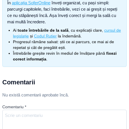
În
aplicația SoferOnline
înveți organizat, cu pași simpli:
parcurgi capitolele, faci întrebările, vezi ce ai greșit și repeți
ce nu stăpânești încă. Așa înveți corect și mergi la sală cu
mai multă încredere.
Ai
toate întrebările de la sală
, cu explicații clare,
cursul de
legislație
și
Codul Rutier
la îndemână.
Progresul rămâne salvat: știi ce ai parcurs, ce mai ai de
repetat și cât de pregătit ești.
Întrebările greșite revin în mediul de învățare până
fixezi
corect informația
.
Comentarii
Nu există comentarii aprobate încă.
Comentariu
*