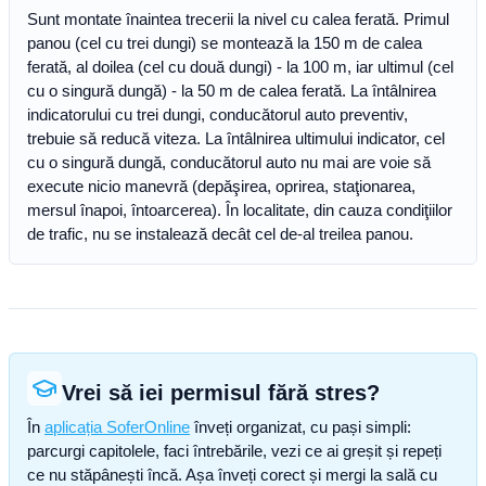
Sunt montate înaintea trecerii la nivel cu calea ferată. Primul
panou (cel cu trei dungi) se montează la 150 m de calea
ferată, al doilea (cel cu două dungi) - la 100 m, iar ultimul (cel
cu o singură dungă) - la 50 m de calea ferată. La întâlnirea
indicatorului cu trei dungi, conducătorul auto preventiv,
trebuie să reducă viteza. La întâlnirea ultimului indicator, cel
cu o singură dungă, conducătorul auto nu mai are voie să
execute nicio manevră (depăşirea, oprirea, staţionarea,
mersul înapoi, întoarcerea). În localitate, din cauza condiţiilor
de trafic, nu se instalează decât cel de-al treilea panou.
Vrei să iei permisul fără stres?
În
aplicația SoferOnline
înveți organizat, cu pași simpli:
parcurgi capitolele, faci întrebările, vezi ce ai greșit și repeți
ce nu stăpânești încă. Așa înveți corect și mergi la sală cu