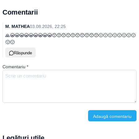
Comentarii
M. MATHEA
03.08.2026, 22:25
🙏😭😭😭😭😭😭😭😭😭😞😞😞😞😞😞😞😞😞😞😔😔😔😔😔😔😔😔
😔😔
Răspunde
Comentariu
*
Adaugă comentariu
Legături utile