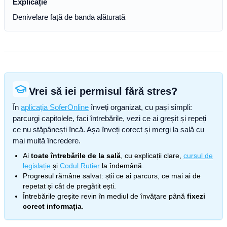
Explicație
Denivelare față de banda alăturată
Vrei să iei permisul fără stres?
În
aplicația SoferOnline
înveți organizat, cu pași simpli:
parcurgi capitolele, faci întrebările, vezi ce ai greșit și repeți
ce nu stăpânești încă. Așa înveți corect și mergi la sală cu
mai multă încredere.
Ai
toate întrebările de la sală
, cu explicații clare,
cursul de
legislație
și
Codul Rutier
la îndemână.
Progresul rămâne salvat: știi ce ai parcurs, ce mai ai de
repetat și cât de pregătit ești.
Întrebările greșite revin în mediul de învățare până
fixezi
corect informația
.