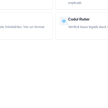
explicații.
Codul Rutier
e întrebărilor, într-un format
Verifică baza legală dacă v