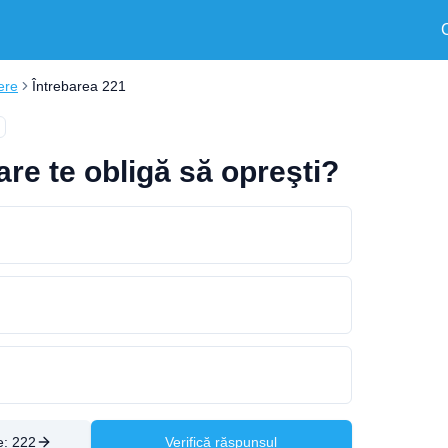
ere
Întrebarea 221
are te obligă să opreşti?
e:
222
Verifică răspunsul