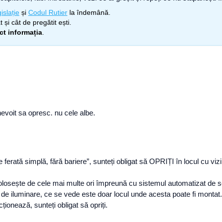
islație
și
Codul Rutier
la îndemână.
 și cât de pregătit ești.
ect informația
.
 nevoit sa opresc. nu cele albe.
le ferată simplă, fără bariere”, sunteți obligat să OPRIȚI în locul cu vi
olosește de cele mai multe ori împreună cu sistemul automatizat de se
l de iluminare, ce se vede este doar locul unde acesta poate fi montat.
ionează, sunteți obligat să opriți.