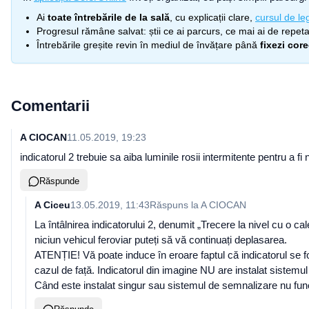
Ai
toate întrebările de la sală
, cu explicații clare,
cursul de leg
Progresul rămâne salvat: știi ce ai parcurs, ce mai ai de repetat
Întrebările greșite revin în mediul de învățare până
fixezi cor
Comentarii
A CIOCAN
11.05.2019, 19:23
indicatorul 2 trebuie sa aiba luminile rosii intermitente pentru a fi
Răspunde
A Ciceu
13.05.2019, 11:43
Răspuns la
A CIOCAN
La întâlnirea indicatorului 2, denumit „Trecere la nivel cu o ca
niciun vehicul feroviar puteți să vă continuați deplasarea.
ATENȚIE! Vă poate induce în eroare faptul că indicatorul se f
cazul de față. Indicatorul din imagine NU are instalat sistemu
Când este instalat singur sau sistemul de semnalizare nu funcț