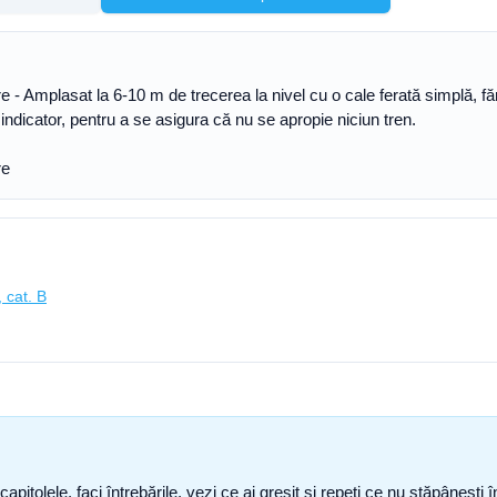
ere - Amplasat la 6-10 m de trecerea la nivel cu o cale ferată simplă, f
indicator, pentru a se asigura că nu se apropie niciun tren.
re
 cat. B
capitolele, faci întrebările, vezi ce ai greșit și repeți ce nu stăpâneșt