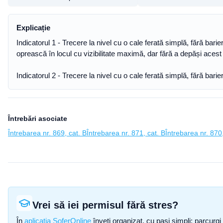
Explicație
Indicatorul 1 - Trecere la nivel cu o cale ferată simplă, fără bari
oprească în locul cu vizibilitate maximă, dar fără a depăși acest 
Indicatorul 2 - Trecere la nivel cu o cale ferată simplă, fără barie
Întrebări asociate
Întrebarea nr. 869, cat. B
Întrebarea nr. 871, cat. B
Întrebarea nr. 870,
Vrei să iei permisul fără stres?
În
aplicația SoferOnline
înveți organizat, cu pași simpli: parcurgi 