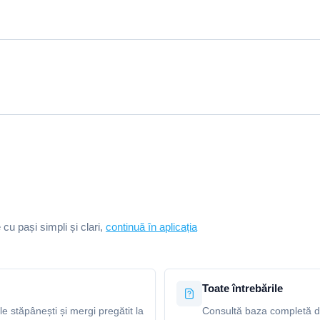
e cu pași simpli și clari,
continuă în aplicația
Toate întrebările
le stăpânești și mergi pregătit la
Consultă baza completă de 