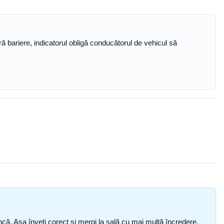
ără bariere, indicatorul obligă conducătorul de vehicul să
i încă. Așa înveți corect și mergi la sală cu mai multă încredere.