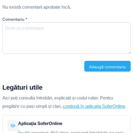
Nu există comentarii aprobate încă.
Comentariu
*
Adaugă comentariu
Legături utile
Aici poți consulta întrebări, explicații și codul rutier. Pentru
pregătire cu pași simpli și clari,
continuă în aplicația SoferOnline
.
Aplicația SoferOnline
Învață organizat, fără stres, revizuind întrebările pe care