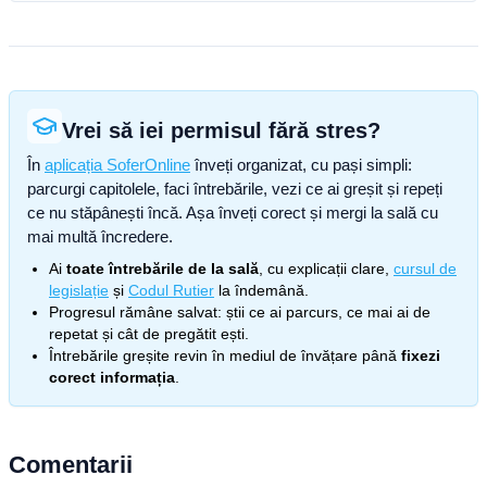
Vrei să iei permisul fără stres?
În
aplicația SoferOnline
înveți organizat, cu pași simpli:
parcurgi capitolele, faci întrebările, vezi ce ai greșit și repeți
ce nu stăpânești încă. Așa înveți corect și mergi la sală cu
mai multă încredere.
Ai
toate întrebările de la sală
, cu explicații clare,
cursul de
legislație
și
Codul Rutier
la îndemână.
Progresul rămâne salvat: știi ce ai parcurs, ce mai ai de
repetat și cât de pregătit ești.
Întrebările greșite revin în mediul de învățare până
fixezi
corect informația
.
Comentarii