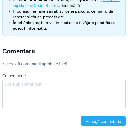
legislație
și
Codul Rutier
la îndemână.
Progresul rămâne salvat: știi ce ai parcurs, ce mai ai de
repetat și cât de pregătit ești.
Întrebările greșite revin în mediul de învățare până
fixezi
corect informația
.
Comentarii
Nu există comentarii aprobate încă.
Comentariu
*
Adaugă comentariu