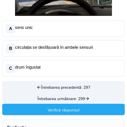
sens unic
A
circulația se desfășoară în ambele sensuri
B
drum îngustat
C
Întrebarea precedentă:
297
Întrebarea următoare:
299
Verifică răspunsul