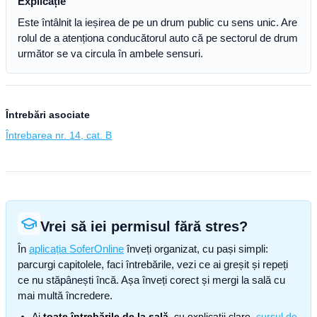
Explicație
Este întâlnit la ieșirea de pe un drum public cu sens unic. Are
rolul de a atenționa conducătorul auto că pe sectorul de drum
următor se va circula în ambele sensuri.
Întrebări asociate
Întrebarea nr. 14, cat. B
Vrei să iei permisul fără stres?
În
aplicația SoferOnline
înveți organizat, cu pași simpli:
parcurgi capitolele, faci întrebările, vezi ce ai greșit și repeți
ce nu stăpânești încă. Așa înveți corect și mergi la sală cu
mai multă încredere.
Ai
toate întrebările de la sală
, cu explicații clare,
cursul de