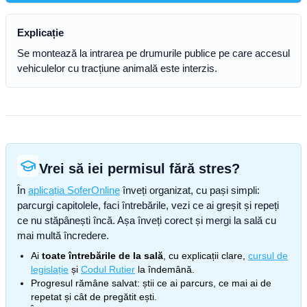
Explicație
Se montează la intrarea pe drumurile publice pe care accesul
vehiculelor cu tracțiune animală este interzis.
Vrei să iei permisul fără stres?
În
aplicația SoferOnline
înveți organizat, cu pași simpli:
parcurgi capitolele, faci întrebările, vezi ce ai greșit și repeți
ce nu stăpânești încă. Așa înveți corect și mergi la sală cu
mai multă încredere.
Ai
toate întrebările de la sală
, cu explicații clare,
cursul de
legislație
și
Codul Rutier
la îndemână.
Progresul rămâne salvat: știi ce ai parcurs, ce mai ai de
repetat și cât de pregătit ești.