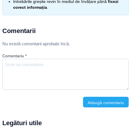
Întrebările greșite revin în mediul de învățare până
fixezi
corect informația
.
Comentarii
Nu există comentarii aprobate încă.
Comentariu
*
Adaugă comentariu
Legături utile