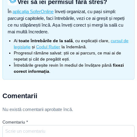
Vrei să iei permisul fără stres?
În
aplicația SoferOnline
înveți organizat, cu pași simpli:
parcurgi capitolele, faci întrebările, vezi ce ai greșit și repeți
ce nu stăpânești încă. Așa înveți corect și mergi la sală cu
mai multă încredere.
Ai
toate întrebările de la sală
, cu explicații clare,
cursul de
legislație
și
Codul Rutier
la îndemână.
Progresul rămâne salvat: știi ce ai parcurs, ce mai ai de
repetat și cât de pregătit ești.
Întrebările greșite revin în mediul de învățare până
fixezi
corect informația
.
Comentarii
Nu există comentarii aprobate încă.
Comentariu
*