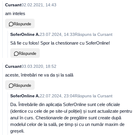
Cursant
02.02.2021, 14:43
am inteles
Răspunde
SoferOnline A.
23.07.2024, 14:33
Răspuns la
Cursant
Să fie cu folos! Spor la chestionare cu SoferOnline!
Răspunde
Cursant
03.03.2020, 18:52
aceste, întrebări ne va da și la sală
Răspunde
SoferOnline A.
22.07.2024, 23:04
Răspuns la
Cursant
Da. Întrebările din aplicația SoferOnline sunt cele oficiale
(identice cu cele de pe site-ul poliției) și sunt actualizate pentru
anul în curs. Chestionarele de pregătire sunt create după
modelul celor de la sală, pe timp și cu un număr maxim de
greșeli.