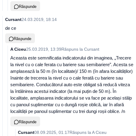
Răspunde
Cursant
24.03.2019, 18:14
de ce
Răspunde
A Ciceu
25.03.2019, 13:39
Răspuns la
Cursant
Aceasta este semnificatia indicatorului din imaginea, „Trecere
la nivel cu o cale ferata cu bariere sau semibariere”. Acesta se
amplasează la 50 m (în localitate)/ 150 m (în afara localităților)
înainte de trecerea la nivel cu o cale ferată cu bariere sau
semibariere. Conducătorul auto este obligat să reducă viteza
la întâlnirea acestui indicator (la mai puțin de 50 m). În
localitate, amplasarea indicatorului se va face pe același stâlp
cu panoul suplimentar cu o dungă roșie oblică, iar în afară
localității pe panoul suplimentar cu trei dungi roșii oblice. /n
Răspunde
Cursant
08.09.2025, 01:17
Răspuns la
A Ciceu