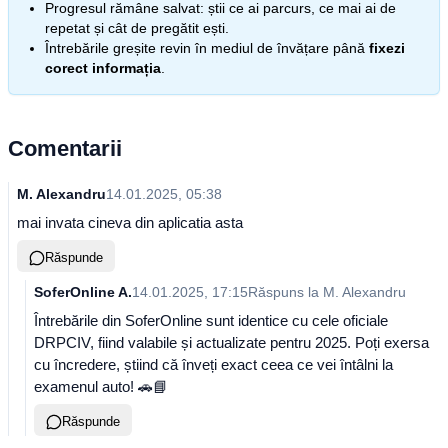
Progresul rămâne salvat: știi ce ai parcurs, ce mai ai de
repetat și cât de pregătit ești.
Întrebările greșite revin în mediul de învățare până
fixezi
corect informația
.
Comentarii
M. Alexandru
14.01.2025, 05:38
mai invata cineva din aplicatia asta
Răspunde
SoferOnline A.
14.01.2025, 17:15
Răspuns la
M. Alexandru
Întrebările din SoferOnline sunt identice cu cele oficiale
DRPCIV, fiind valabile și actualizate pentru 2025. Poți exersa
cu încredere, știind că înveți exact ceea ce vei întâlni la
examenul auto! 🚗📘
Răspunde