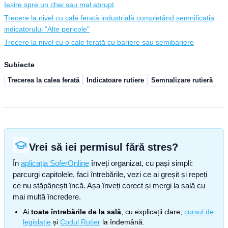
Ieșire spre un chei sau mal abrupt
Trecere la nivel cu cale ferată industrială completând semnificația
indicatorului "Alte pericole"
Trecere la nivel cu o cale ferată cu bariere sau semibariere
Subiecte
Trecerea la calea ferată
Indicatoare rutiere
Semnalizare rutieră
Vrei să iei permisul fără stres?
În
aplicația SoferOnline
înveți organizat, cu pași simpli:
parcurgi capitolele, faci întrebările, vezi ce ai greșit și repeți
ce nu stăpânești încă. Așa înveți corect și mergi la sală cu
mai multă încredere.
Ai
toate întrebările de la sală
, cu explicații clare,
cursul de
legislație
și
Codul Rutier
la îndemână.