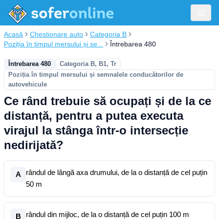
Acasă
Chestionare auto
Categoria B
Poziția în timpul mersului și se...
Întrebarea 480
Întrebarea 480
Categoria B, B1, Tr
Poziția în timpul mersului și semnalele conducătorilor de
autovehicule
Ce rând trebuie să ocupați și de la ce
distanță, pentru a putea executa
virajul la stânga într-o intersecție
nedirijată?
rândul de lângă axa drumului, de la o distanță de cel puțin
A
50 m
rândul din mijloc, de la o distanță de cel puțin 100 m
B