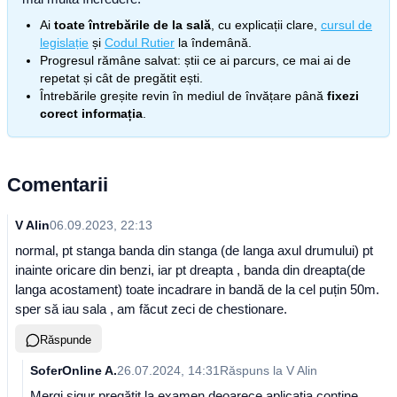
Ai
toate întrebările de la sală
, cu explicații clare,
cursul de
legislație
și
Codul Rutier
la îndemână.
Progresul rămâne salvat: știi ce ai parcurs, ce mai ai de
repetat și cât de pregătit ești.
Întrebările greșite revin în mediul de învățare până
fixezi
corect informația
.
Comentarii
V Alin
06.09.2023, 22:13
normal, pt stanga banda din stanga (de langa axul drumului) pt
inainte oricare din benzi, iar pt dreapta , banda din dreapta(de
langa acostament) toate incadrare in bandă de la cel puțin 50m.
sper să iau sala , am făcut zeci de chestionare.
Răspunde
SoferOnline A.
26.07.2024, 14:31
Răspuns la
V Alin
Mergi sigur pregătit la examen deoarece aplicația conține