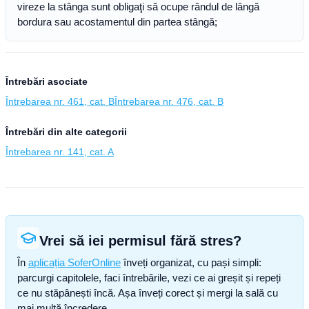
vireze la stânga sunt obligaţi să ocupe rândul de lângă
bordura sau acostamentul din partea stângă;
Întrebări asociate
Întrebarea nr. 461, cat. B
Întrebarea nr. 476, cat. B
Întrebări din alte categorii
Întrebarea nr. 141, cat. A
Vrei să iei permisul fără stres?
În
aplicația SoferOnline
înveți organizat, cu pași simpli:
parcurgi capitolele, faci întrebările, vezi ce ai greșit și repeți
ce nu stăpânești încă. Așa înveți corect și mergi la sală cu
mai multă încredere.