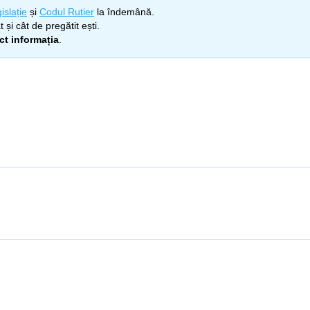
islație
și
Codul Rutier
la îndemână.
 și cât de pregătit ești.
ect informația
.