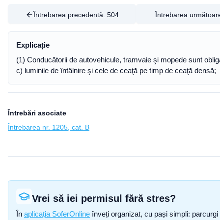
Întrebarea precedentă:
504
Întrebarea următoar
Explicație
(1) Conducătorii de autovehicule, tramvaie şi mopede sunt oblig
c) luminile de întâlnire şi cele de ceaţă pe timp de ceaţă densă;
Întrebări asociate
Întrebarea nr. 1205, cat. B
Vrei să iei permisul fără stres?
În
aplicația SoferOnline
înveți organizat, cu pași simpli: parcurgi 