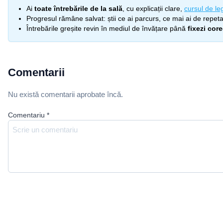
Ai
toate întrebările de la sală
, cu explicații clare,
cursul de leg
Progresul rămâne salvat: știi ce ai parcurs, ce mai ai de repetat
Întrebările greșite revin în mediul de învățare până
fixezi cor
Comentarii
Nu există comentarii aprobate încă.
Comentariu
*