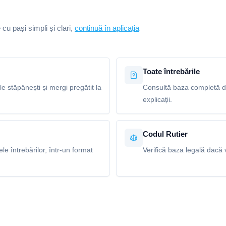
e cu pași simpli și clari,
continuă în aplicația
Toate întrebările
le stăpânești și mergi pregătit la
Consultă baza completă de 
explicații.
Codul Rutier
e întrebărilor, într-un format
Verifică baza legală dacă v