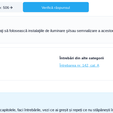
e:
506
Verifică răspunsul
aţi să folosească instalaţiile de iluminare şi/sau semnalizare a aces
Întrebări din alte categorii
Întrebarea nr. 142, cat. A
capitolele, faci întrebările, vezi ce ai greșit și repeți ce nu stăpâneșt