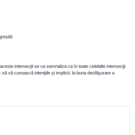
greșită
aceste intersecţii se va semnaliza ca în toate celelalte intersecţii
c să vă cunoască intenţiile şi implicit, la buna desfăşurare a