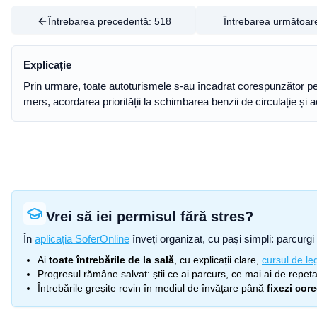
Întrebarea precedentă:
518
Întrebarea următoar
Explicație
Prin urmare, toate autoturismele s-au încadrat corespunzător pen
mers, acordarea priorității la schimbarea benzii de circulație și aco
Vrei să iei permisul fără stres?
În
aplicația SoferOnline
înveți organizat, cu pași simpli: parcurgi 
Ai
toate întrebările de la sală
, cu explicații clare,
cursul de leg
Progresul rămâne salvat: știi ce ai parcurs, ce mai ai de repetat
Întrebările greșite revin în mediul de învățare până
fixezi cor