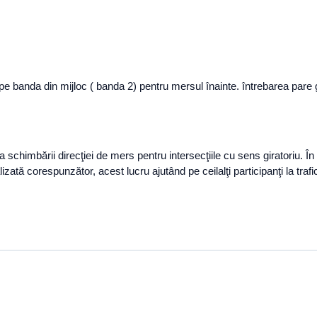
 pe banda din mijloc ( banda 2) pentru mersul înainte. întrebarea pare 
a schimbării direcţiei de mers pentru intersecţiile cu sens giratoriu. În 
izată corespunzător, acest lucru ajutând pe ceilalţi participanţi la trafi