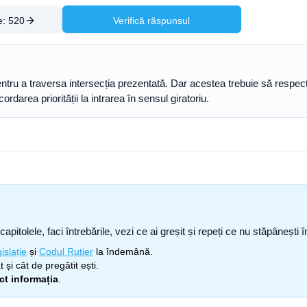
e:
520
Verifică răspunsul
tru a traversa intersecția prezentată. Dar acestea trebuie să respecte 
rdarea priorității la intrarea în sensul giratoriu.
capitolele, faci întrebările, vezi ce ai greșit și repeți ce nu stăpâneșt
islație
și
Codul Rutier
la îndemână.
 și cât de pregătit ești.
ect informația
.