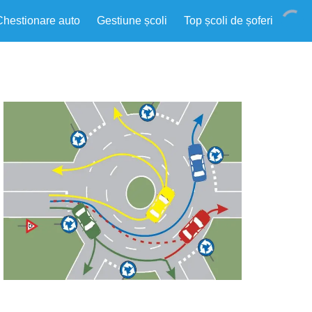
Chestionare auto
Gestiune școli
Top școli de șoferi