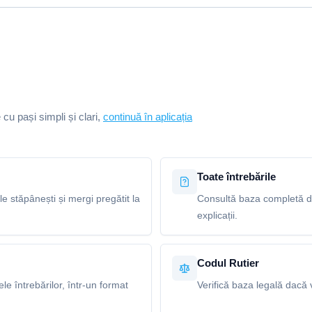
e cu pași simpli și clari,
continuă în aplicația
Toate întrebările
le stăpânești și mergi pregătit la
Consultă baza completă de 
explicații.
Codul Rutier
e întrebărilor, într-un format
Verifică baza legală dacă v