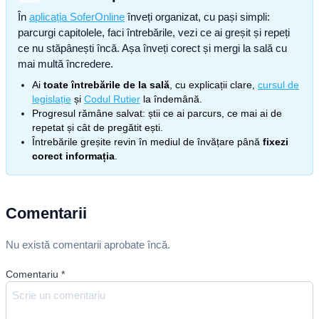
În
aplicația SoferOnline
înveți organizat, cu pași simpli:
parcurgi capitolele, faci întrebările, vezi ce ai greșit și repeți
ce nu stăpânești încă. Așa înveți corect și mergi la sală cu
mai multă încredere.
Ai
toate întrebările de la sală
, cu explicații clare,
cursul de
legislație
și
Codul Rutier
la îndemână.
Progresul rămâne salvat: știi ce ai parcurs, ce mai ai de
repetat și cât de pregătit ești.
Întrebările greșite revin în mediul de învățare până
fixezi
corect informația
.
Comentarii
Nu există comentarii aprobate încă.
Comentariu
*