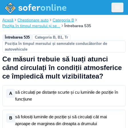
Acasă
Chestionare auto
Categoria B
Poziția în timpul mersului și se...
Întrebarea 535
Întrebarea 535
Categoria B, B1, Tr
Poziția în timpul mersului și semnalele conducătorilor de
autovehicule
Ce măsuri trebuie să luați atunci
când circulați în condiții atmosferice
ce împiedică mult vizibilitatea?
să circulați pe distanțe scurte și cu luminile de poziție în
A
funcțiune
să folosiți luminile de poziție și să circulați cât mai
B
aproape de marginea din dreapta a drumului