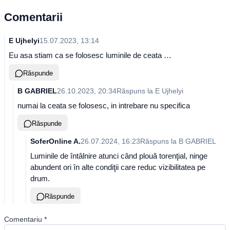
Comentarii
E Ujhelyi
15.07.2023, 13:14
Eu asa stiam ca se folosesc luminile de ceata …
Răspunde
B GABRIEL
26.10.2023, 20:34
Răspuns la
E Ujhelyi
numai la ceata se folosesc, in intrebare nu specifica
Răspunde
SoferOnline A.
26.07.2024, 16:23
Răspuns la
B GABRIEL
Luminile de întâlnire atunci când plouă torenţial, ninge
abundent ori în alte condiţii care reduc vizibilitatea pe
drum.
Răspunde
Comentariu
*