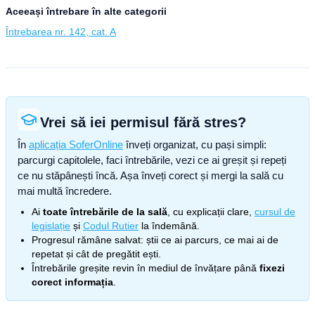
Aceeași întrebare în alte categorii
Întrebarea nr. 142, cat. A
Vrei să iei permisul fără stres?
În
aplicația SoferOnline
înveți organizat, cu pași simpli:
parcurgi capitolele, faci întrebările, vezi ce ai greșit și repeți
ce nu stăpânești încă. Așa înveți corect și mergi la sală cu
mai multă încredere.
Ai
toate întrebările de la sală
, cu explicații clare,
cursul de
legislație
și
Codul Rutier
la îndemână.
Progresul rămâne salvat: știi ce ai parcurs, ce mai ai de
repetat și cât de pregătit ești.
Întrebările greșite revin în mediul de învățare până
fixezi
corect informația
.