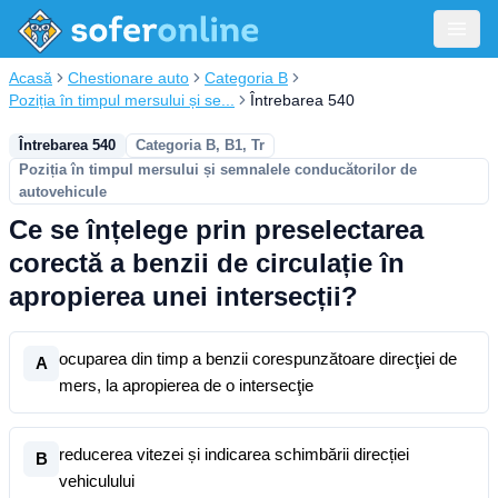
Acasă
Chestionare auto
Categoria B
Poziția în timpul mersului și se...
Întrebarea 540
Întrebarea 540
Categoria B, B1, Tr
Poziția în timpul mersului și semnalele conducătorilor de
autovehicule
Ce se înțelege prin preselectarea
corectă a benzii de circulație în
apropierea unei intersecții?
ocuparea din timp a benzii corespunzătoare direcţiei de
A
mers, la apropierea de o intersecţie
reducerea vitezei și indicarea schimbării direcției
B
vehiculului