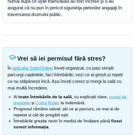
numai după ce uşile tramvaiului au fost închise şi s-au
asigurat că nu pun în pericol siguranţa pietonilor angajaţi în
traversarea drumului public.
Vrei să iei permisul fără stres?
În
aplicația SoferOnline
înveți organizat, cu pași simpli:
parcurgi capitolele, faci întrebările, vezi ce ai greșit și repeți
ce nu stăpânești încă. Așa înveți corect și mergi la sală cu
mai multă încredere.
Ai
toate întrebările de la sală
, cu explicații clare,
cursul de
legislație
și
Codul Rutier
la îndemână.
Progresul rămâne salvat: știi ce ai parcurs, ce mai ai de
repetat și cât de pregătit ești.
Întrebările greșite revin în mediul de învățare până
fixezi
corect informația
.