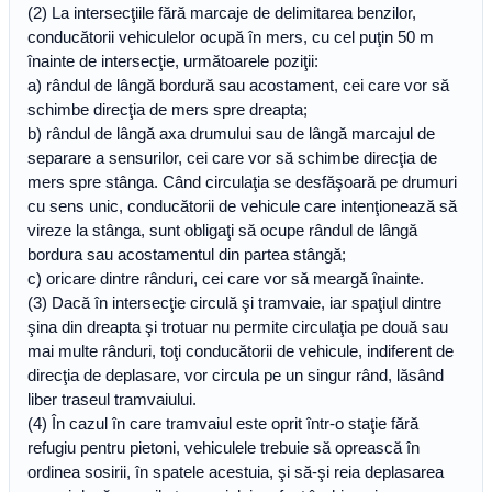
(2) La intersecţiile fără marcaje de delimitarea benzilor,
conducătorii vehiculelor ocupă în mers, cu cel puţin 50 m
înainte de intersecţie, următoarele poziţii:
a) rândul de lângă bordură sau acostament, cei care vor să
schimbe direcţia de mers spre dreapta;
b) rândul de lângă axa drumului sau de lângă marcajul de
separare a sensurilor, cei care vor să schimbe direcţia de
mers spre stânga. Când circulaţia se desfăşoară pe drumuri
cu sens unic, conducătorii de vehicule care intenţionează să
vireze la stânga, sunt obligaţi să ocupe rândul de lângă
bordura sau acostamentul din partea stângă;
c) oricare dintre rânduri, cei care vor să meargă înainte.
(3) Dacă în intersecţie circulă şi tramvaie, iar spaţiul dintre
şina din dreapta şi trotuar nu permite circulaţia pe două sau
mai multe rânduri, toţi conducătorii de vehicule, indiferent de
direcţia de deplasare, vor circula pe un singur rând, lăsând
liber traseul tramvaiului.
(4) În cazul în care tramvaiul este oprit într-o staţie fără
refugiu pentru pietoni, vehiculele trebuie să oprească în
ordinea sosirii, în spatele acestuia, şi să-şi reia deplasarea