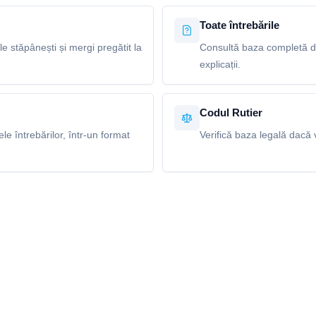
Toate întrebările
le stăpânești și mergi pregătit la
Consultă baza completă de 
explicații.
Codul Rutier
e întrebărilor, într-un format
Verifică baza legală dacă v