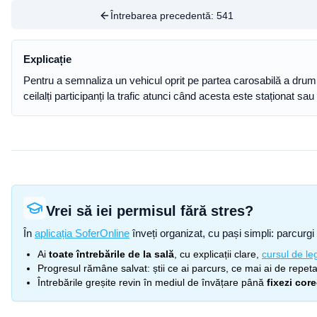
Întrebarea precedentă:
541
Explicație
Pentru a semnaliza un vehicul oprit pe partea carosabilă a drumulu
ceilalți participanți la trafic atunci când acesta este staționat s
Vrei să iei permisul fără stres?
În
aplicația SoferOnline
înveți organizat, cu pași simpli: parcurgi 
Ai
toate întrebările de la sală
, cu explicații clare,
cursul de leg
Progresul rămâne salvat: știi ce ai parcurs, ce mai ai de repetat
Întrebările greșite revin în mediul de învățare până
fixezi cor