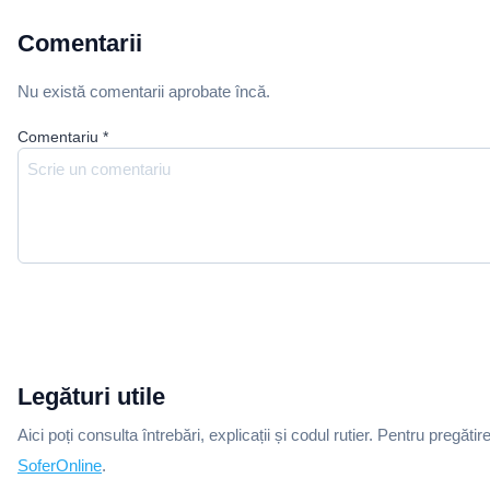
Comentarii
Nu există comentarii aprobate încă.
Comentariu
*
Legături utile
Aici poți consulta întrebări, explicații și codul rutier. Pentru pregătir
SoferOnline
.