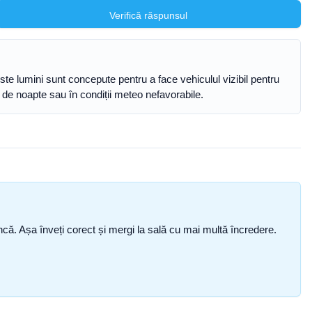
Verifică răspunsul
este lumini sunt concepute pentru a face vehiculul vizibil pentru
mp de noapte sau în condiții meteo nefavorabile.
i încă. Așa înveți corect și mergi la sală cu mai multă încredere.