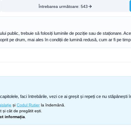
Întrebarea următoare:
543
i public, trebuie să folosiți luminile de poziție sau de staționare. Ac
au oprit pe drum, mai ales în condiții de lumină redusă, cum ar fi pe ti
capitolele, faci întrebările, vezi ce ai greșit și repeți ce nu stăpâneșt
islație
și
Codul Rutier
la îndemână.
 și cât de pregătit ești.
ect informația
.