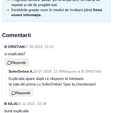
repetat și cât de pregătit ești.
Întrebările greșite revin în mediul de învățare până
fixezi
corect informația
.
Comentarii
B CRISTIAN
27.05.2024, 22:12
si explicatia?
Răspunde
SoferOnline A.
29.07.2024, 12:49
Răspuns la
B CRISTIAN
Explicația apare după ce răspunzi la întrebare.
Ia sala din prima cu SoferOnline! Spor la chestionare!
Răspunde
B IULIA
25.12.2021, 02:38
bună explicatie