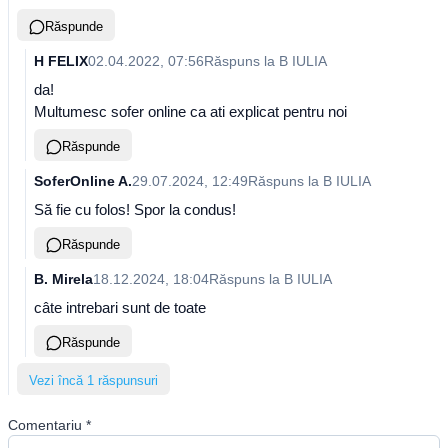
Răspunde
H FELIX
02.04.2022, 07:56
Răspuns la
B IULIA
da!
Multumesc sofer online ca ati explicat pentru noi
Răspunde
SoferOnline A.
29.07.2024, 12:49
Răspuns la
B IULIA
Să fie cu folos! Spor la condus!
Răspunde
B. Mirela
18.12.2024, 18:04
Răspuns la
B IULIA
câte intrebari sunt de toate
Răspunde
Vezi încă 1 răspunsuri
Comentariu
*