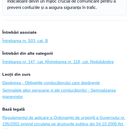
indicatoare devin un mijloc crucial de comunicare pentru a
preveni confuziile și a asigura siguranța în trafic.
Întrebări asociate
Întrebarea nr. 503, cat. B
Întrebări din alte categorii
Întrebarea nr. 147, cat. A
Întrebarea nr. 118, cat. Redobândire
Lecții din curs
Depășirea - Obligațiile conducătorului care depășește
Semnalele altor persoane și ale conducătorilor - Semnalizarea
manevrelor
Bază legală
Regulamentul de aplicare a Ordonanței de urgență a Guvernului nr.
195/2002 privind circulația pe drumurile publice din 04.10.2006 Art.