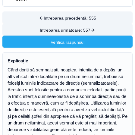
Întrebarea precedentă:
555
Întrebarea următoare:
557
Verifică răspunsul
Explicație
Când doriți să semnalizați, noaptea, intenția de a depăși un
alt vehicul într-o localitate pe un drum neiluminat, trebuie să
folosiți luminile indicatoare de direcție (semnalizatoarele).
Acestea sunt folosite pentru a comunica celorlalți participanți
la trafic intenția dumneavoastră de a schimba direcția sau de
a efectua o manevră, cum ar fi depășirea. Utilizarea luminilor
de direcție este esențială pentru a avertiza vehiculul din față
și pe ceilalți șoferi din apropiere că vă pregătiți să depășiți. Pe
un drum neiluminat, acest semnal este și mai important,
deoarece vizibilitatea generală este redusă, iar luminile