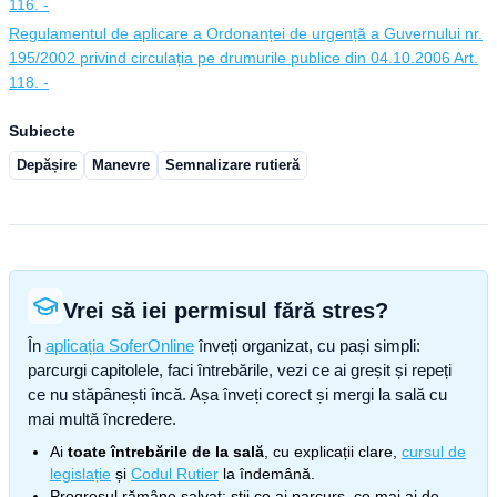
116. -
Regulamentul de aplicare a Ordonanței de urgență a Guvernului nr.
195/2002 privind circulația pe drumurile publice din 04.10.2006 Art.
118. -
Subiecte
Depășire
Manevre
Semnalizare rutieră
Vrei să iei permisul fără stres?
În
aplicația SoferOnline
înveți organizat, cu pași simpli:
parcurgi capitolele, faci întrebările, vezi ce ai greșit și repeți
ce nu stăpânești încă. Așa înveți corect și mergi la sală cu
mai multă încredere.
Ai
toate întrebările de la sală
, cu explicații clare,
cursul de
legislație
și
Codul Rutier
la îndemână.
Progresul rămâne salvat: știi ce ai parcurs, ce mai ai de