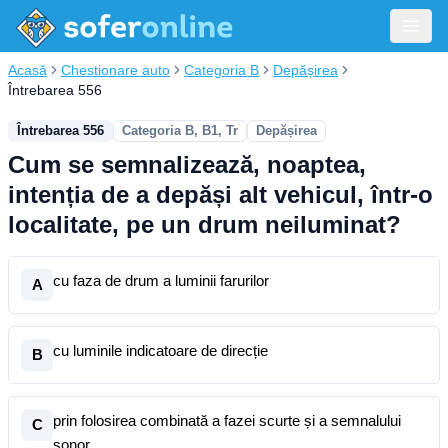
Acasă
Chestionare auto
Categoria B
Depășirea
Întrebarea 556
Întrebarea 556
Categoria B, B1, Tr
Depășirea
Cum se semnalizează, noaptea,
intenția de a depăși alt vehicul, într-o
localitate, pe un drum neiluminat?
cu faza de drum a luminii farurilor
A
cu luminile indicatoare de direcție
B
prin folosirea combinată a fazei scurte și a semnalului
C
sonor