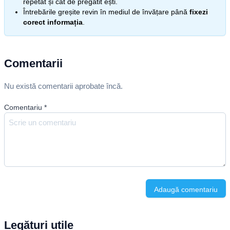
repetat și cât de pregătit ești.
Întrebările greșite revin în mediul de învățare până
fixezi
corect informația
.
Comentarii
Nu există comentarii aprobate încă.
Comentariu
*
Adaugă comentariu
Legături utile