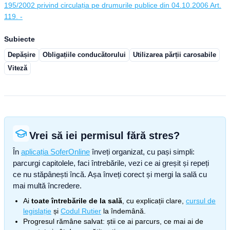
195/2002 privind circulația pe drumurile publice din 04.10.2006 Art.
119. -
Subiecte
Depășire
Obligațiile conducătorului
Utilizarea părții carosabile
Viteză
Vrei să iei permisul fără stres?
În
aplicația SoferOnline
înveți organizat, cu pași simpli:
parcurgi capitolele, faci întrebările, vezi ce ai greșit și repeți
ce nu stăpânești încă. Așa înveți corect și mergi la sală cu
mai multă încredere.
Ai
toate întrebările de la sală
, cu explicații clare,
cursul de
legislație
și
Codul Rutier
la îndemână.
Progresul rămâne salvat: știi ce ai parcurs, ce mai ai de