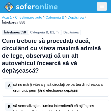
Acasă
Chestionare auto
Categoria B
Depășirea
Întrebarea 558
Întrebarea 558
Categoria B, B1, Tr
Depășirea
Cum trebuie să procedaţi dacă,
circulând cu viteza maximă admisă
de lege, observaţi că un alt
autovehicul încearcă să vă
depăşească?
să nu măriţi viteza şi să circulaţi pe partea din dreapta a
A
drumului, permiţând efectuarea depăşirii
să semnalizaţi cu lumina intermitentă că aţi înţeles
B