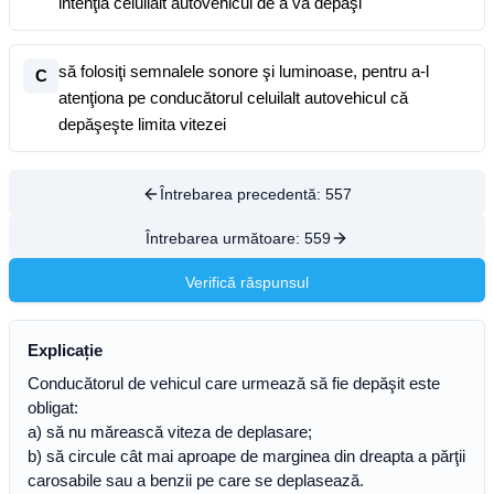
intenţia celuilalt autovehicul de a vă depăşi
să folosiţi semnalele sonore şi luminoase, pentru a-l
C
atenţiona pe conducătorul celuilalt autovehicul că
depăşeşte limita vitezei
Întrebarea precedentă:
557
Întrebarea următoare:
559
Verifică răspunsul
Explicație
Conducătorul de vehicul care urmează să fie depăşit este
obligat:
a) să nu mărească viteza de deplasare;
b) să circule cât mai aproape de marginea din dreapta a părţii
carosabile sau a benzii pe care se deplasează.