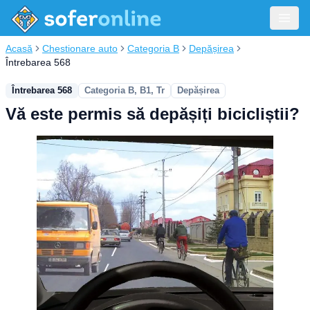
Acasă
Chestionare auto
Categoria B
Depășirea
Întrebarea 568
Întrebarea 568
Categoria B, B1, Tr
Depășirea
Vă este permis să depășiți bicicliștii?