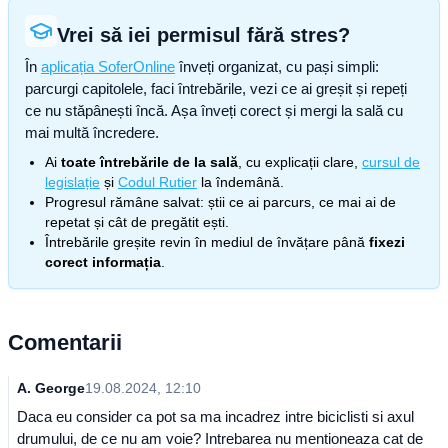
Vrei să iei permisul fără stres?
În
aplicația SoferOnline
înveți organizat, cu pași simpli:
parcurgi capitolele, faci întrebările, vezi ce ai greșit și repeți
ce nu stăpânești încă. Așa înveți corect și mergi la sală cu
mai multă încredere.
Ai
toate întrebările de la sală
, cu explicații clare,
cursul de
legislație
și
Codul Rutier
la îndemână.
Progresul rămâne salvat: știi ce ai parcurs, ce mai ai de
repetat și cât de pregătit ești.
Întrebările greșite revin în mediul de învățare până
fixezi
corect informația
.
Comentarii
A. George
19.08.2024, 12:10
Daca eu consider ca pot sa ma incadrez intre biciclisti si axul
drumului, de ce nu am voie? Intrebarea nu mentioneaza cat de