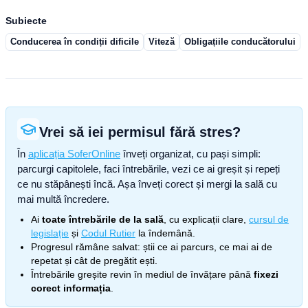
Subiecte
Conducerea în condiții dificile
Viteză
Obligațiile conducătorului
Vrei să iei permisul fără stres?
În
aplicația SoferOnline
înveți organizat, cu pași simpli:
parcurgi capitolele, faci întrebările, vezi ce ai greșit și repeți
ce nu stăpânești încă. Așa înveți corect și mergi la sală cu
mai multă încredere.
Ai
toate întrebările de la sală
, cu explicații clare,
cursul de
legislație
și
Codul Rutier
la îndemână.
Progresul rămâne salvat: știi ce ai parcurs, ce mai ai de
repetat și cât de pregătit ești.
Întrebările greșite revin în mediul de învățare până
fixezi
corect informația
.