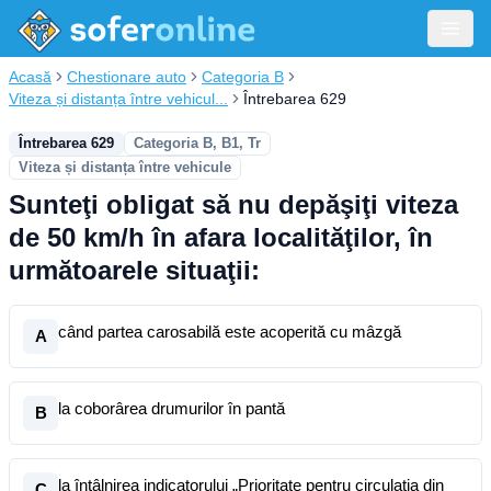
Acasă
Chestionare auto
Categoria B
Viteza și distanța între vehicul...
Întrebarea 629
Întrebarea 629
Categoria B, B1, Tr
Viteza și distanța între vehicule
Sunteţi obligat să nu depăşiţi viteza
de 50 km/h în afara localităţilor, în
următoarele situaţii:
când partea carosabilă este acoperită cu mâzgă
A
la coborârea drumurilor în pantă
B
la întâlnirea indicatorului „Prioritate pentru circulaţia din
C