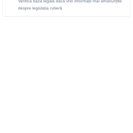
Verifică baza legală dacă vrei informații mai amănunțite
despre legislația rutieră.