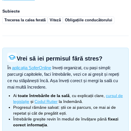
Subiecte
Trecerea la calea ferată
Viteză
Obligațiile conducătorului
Vrei să iei permisul fără stres?
În
aplicația SoferOnline
înveți organizat, cu pași simpli:
parcurgi capitolele, faci întrebările, vezi ce ai greșit și repeți
ce nu stăpânești încă. Așa înveți corect și mergi la sală cu
mai multă încredere.
Ai
toate întrebările de la sală
, cu explicații clare,
cursul de
legislație
și
Codul Rutier
la îndemână.
Progresul rămâne salvat: știi ce ai parcurs, ce mai ai de
repetat și cât de pregătit ești.
Întrebările greșite revin în mediul de învățare până
fixezi
corect informația
.