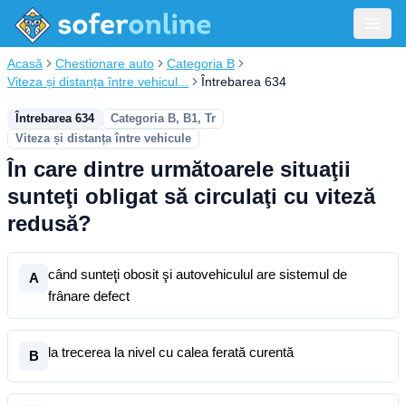
Acasă
Chestionare auto
Categoria B
Viteza și distanța între vehicul...
Întrebarea 634
Întrebarea 634
Categoria B, B1, Tr
Viteza și distanța între vehicule
În care dintre următoarele situaţii
sunteţi obligat să circulaţi cu viteză
redusă?
când sunteţi obosit şi autovehiculul are sistemul de
A
frânare defect
la trecerea la nivel cu calea ferată curentă
B