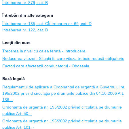
Întrebarea nr. 879, cat. B
Întrebări din alte categorii
Întrebarea nr. 135, cat. C
Întrebarea nr. 69, cat. D
Întrebarea nr. 122, cat. D
Lecții din curs
Trecerea la nivel cu calea ferată - Introducere
Reducerea vitezei - Situații în care viteza trebuie redusă obligatoriu
Factori care afectează conducătorul - Oboseala
Bază legală
Regulamentul de aplicare a Ordonanței de urgență a Guvernului nr.
195/2002 privind circulația pe drumurile publice din 04.10.2006 Art.
136. -
Ordonanța de urgență nr. 195/2002 privind circulația pe drumurile
publice Art. 50. -
Ordonanța de urgență nr. 195/2002 privind circulația pe drumurile
publice Art. 101. -