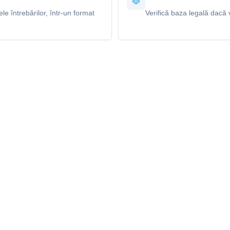
e întrebărilor, într-un format
Verifică baza legală dacă v