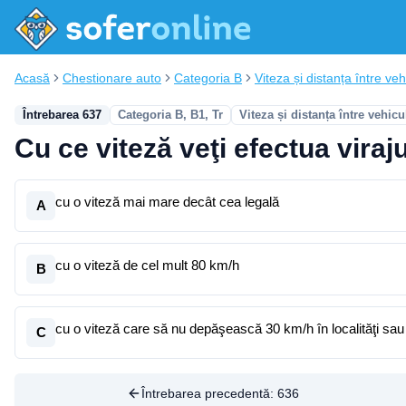
Acasă
Chestionare auto
Categoria B
Viteza și distanța între vehi
Întrebarea 637
Categoria B, B1, Tr
Viteza și distanța între vehicu
Cu ce viteză veţi efectua viraju
cu o viteză mai mare decât cea legală
A
cu o viteză de cel mult 80 km/h
B
cu o viteză care să nu depăşească 30 km/h în localităţi sau 5
C
Întrebarea precedentă:
636