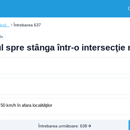
cul...
Întrebarea 637
le
l spre stânga într-o intersecţie 
0 km/h în afara localităţilor
Întrebarea următoare:
638