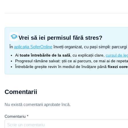
Vrei să iei permisul fără stres?
În
aplicația SoferOnline
înveți organizat, cu pași simpli: parcurgi 
Ai
toate întrebările de la sală
, cu explicații clare,
cursul de leg
Progresul rămâne salvat: știi ce ai parcurs, ce mai ai de repetat
Întrebările greșite revin în mediul de învățare până
fixezi cor
Comentarii
Nu există comentarii aprobate încă.
Comentariu
*