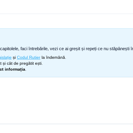
capitolele, faci întrebările, vezi ce ai greșit și repeți ce nu stăpâneșt
islație
și
Codul Rutier
la îndemână.
 și cât de pregătit ești.
ect informația
.