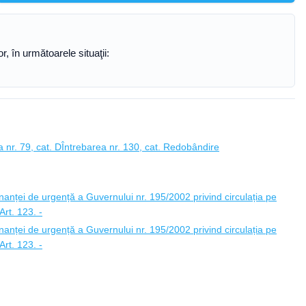
, în următoarele situaţii:
 nr. 79, cat. D
Întrebarea nr. 130, cat. Redobândire
anței de urgență a Guvernului nr. 195/2002 privind circulația pe
rt. 123. -
anței de urgență a Guvernului nr. 195/2002 privind circulația pe
rt. 123. -