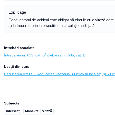
Explicație
Conducătorul de vehicul este obligat să circule cu o viteză care s
a) la trecerea prin intersecţiile cu circulaţie nedirijată;
Întrebări asociate
Întrebarea nr. 659, cat. B
Întrebarea nr. 685, cat. B
Lecții din curs
Reducerea vitezei - Reducerea vitezei la 30 km/h în localități și 50 km/
Subiecte
Intersecții
Manevre
Viteză