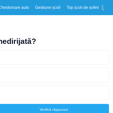
Chestionare auto
Gestiune școli
Top școli de șoferi
nedirijată?
Verifică răspunsul