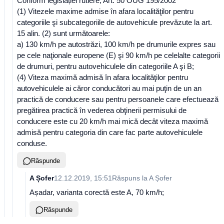
Conform legislației rutiere, Art. 50 OUG 195/2002
(1) Vitezele maxime admise în afara localităţilor pentru
categoriile şi subcategoriile de autovehicule prevăzute la art.
15 alin. (2) sunt următoarele:
a) 130 km/h pe autostrăzi, 100 km/h pe drumurile expres sau
pe cele naţionale europene (E) şi 90 km/h pe celelalte categorii
de drumuri, pentru autovehiculele din categoriile A şi B;
(4) Viteza maximă admisă în afara localităţilor pentru
autovehiculele ai căror conducători au mai puţin de un an
practică de conducere sau pentru persoanele care efectuează
pregătirea practică în vederea obţinerii permisului de
conducere este cu 20 km/h mai mică decât viteza maximă
admisă pentru categoria din care fac parte autovehiculele
conduse.
Răspunde
A Șofer
12.12.2019, 15:51
Răspuns la
A Șofer
Așadar, varianta corectă este A, 70 km/h;
Răspunde