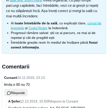
În
aplicația SoferOnline
înveți organizat, cu pași simpli:
parcurgi capitolele, faci întrebările, vezi ce ai greșit și repeți
ce nu stăpânești încă. Așa înveți corect și mergi la sală cu
mai multă încredere.
Ai
toate întrebările de la sală
, cu explicații clare,
cursul de
legislație
și
Codul Rutier
la îndemână.
Progresul rămâne salvat: știi ce ai parcurs, ce mai ai de
repetat și cât de pregătit ești.
Întrebările greșite revin în mediul de învățare până
fixezi
corect informația
.
Comentarii
Cursant
24.11.2019, 23:13
limita e 80 nu 70
Răspunde
A Șofer
12.12.2019, 15:50
Răspuns la
Cursant