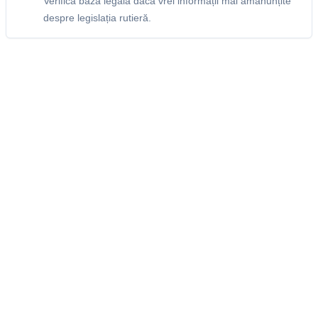
Verifică baza legală dacă vrei informații mai amănunțite
despre legislația rutieră.