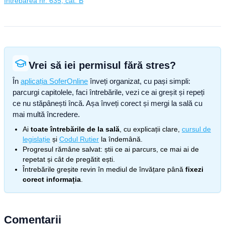
Întrebarea nr. 635, cat. B
Vrei să iei permisul fără stres?
În
aplicația SoferOnline
înveți organizat, cu pași simpli:
parcurgi capitolele, faci întrebările, vezi ce ai greșit și repeți
ce nu stăpânești încă. Așa înveți corect și mergi la sală cu
mai multă încredere.
Ai
toate întrebările de la sală
, cu explicații clare,
cursul de
legislație
și
Codul Rutier
la îndemână.
Progresul rămâne salvat: știi ce ai parcurs, ce mai ai de
repetat și cât de pregătit ești.
Întrebările greșite revin în mediul de învățare până
fixezi
corect informația
.
Comentarii