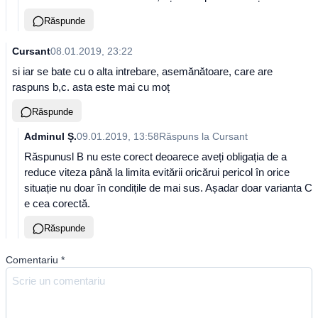
Răspunde
Cursant
08.01.2019, 23:22
si iar se bate cu o alta intrebare, asemănătoare, care are
raspuns b,c. asta este mai cu moț
Răspunde
Adminul Ș.
09.01.2019, 13:58
Răspuns la
Cursant
Răspunusl B nu este corect deoarece aveți obligația de a
reduce viteza până la limita evitării oricărui pericol în orice
situație nu doar în condițile de mai sus. Așadar doar varianta C
e cea corectă.
Răspunde
Comentariu
*