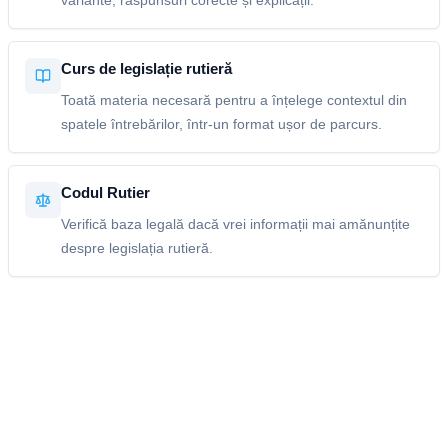
variante, răspunsuri corecte și explicații.
Curs de legislație rutieră
Toată materia necesară pentru a înțelege contextul din
spatele întrebărilor, într-un format ușor de parcurs.
Codul Rutier
Verifică baza legală dacă vrei informații mai amănunțite
despre legislația rutieră.