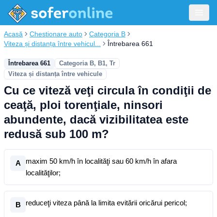
Acasă
Chestionare auto
Categoria B
Viteza și distanța între vehicul...
Întrebarea 661
Întrebarea 661
Categoria B, B1, Tr
Viteza și distanța între vehicule
Cu ce viteză veţi circula în condiţii de
ceaţă, ploi torenţiale, ninsori
abundente, dacă vizibilitatea este
redusă sub 100 m?
maxim 50 km/h în localităţi sau 60 km/h în afara
A
localităţilor;
reduceţi viteza până la limita evitării oricărui pericol;
B