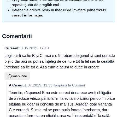
repetat și cât de pregătit ești.
Întrebările greșite revin în mediul de învățare până
fixezi
corect informația
.
Comentarii
Cursant
30.06.2019, 17:19
Logic ar fi sa fie B și C, mai e o întrebare de genul și sunt corecte
b și c dar aici nu pot sa înțeleg de ce nu e tot la fel sau la cealaltă
întrebare sa fie tot c. Asa cum e acum te duce în eroare
Răspunde
A Ciceu
01.07.2019, 11:33
Răspuns la
Cursant
Teoretic, răspunusl B nu este corect deoarece aveți obligația
de a reduce viteza până la limita evitării oricărui pericol în orice
situație nu doar în condițile de mai sus. Așadar, doar varianta
C e corectă. Si mie mi se pare putin fortata întrebarea, dar
aceasta e formularea oficiala, așa va fi prezentată și la sală.