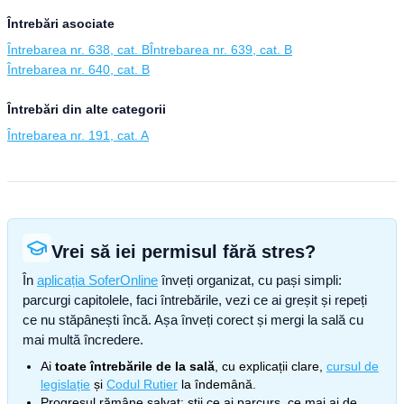
Întrebări asociate
Întrebarea nr. 638, cat. B
Întrebarea nr. 639, cat. B
Întrebarea nr. 640, cat. B
Întrebări din alte categorii
Întrebarea nr. 191, cat. A
Vrei să iei permisul fără stres?
În
aplicația SoferOnline
înveți organizat, cu pași simpli:
parcurgi capitolele, faci întrebările, vezi ce ai greșit și repeți
ce nu stăpânești încă. Așa înveți corect și mergi la sală cu
mai multă încredere.
Ai
toate întrebările de la sală
, cu explicații clare,
cursul de
legislație
și
Codul Rutier
la îndemână.
Progresul rămâne salvat: știi ce ai parcurs, ce mai ai de