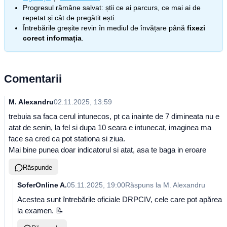
Progresul rămâne salvat: știi ce ai parcurs, ce mai ai de
repetat și cât de pregătit ești.
Întrebările greșite revin în mediul de învățare până
fixezi
corect informația
.
Comentarii
M. Alexandru
02.11.2025, 13:59
trebuia sa faca cerul intunecos, pt ca inainte de 7 dimineata nu e
atat de senin, la fel si dupa 10 seara e intunecat, imaginea ma
face sa cred ca pot stationa si ziua.
Mai bine punea doar indicatorul si atat, asa te baga in eroare
Răspunde
SoferOnline A.
05.11.2025, 19:00
Răspuns la
M. Alexandru
Acestea sunt întrebările oficiale DRPCIV, cele care pot apărea
la examen. 📝