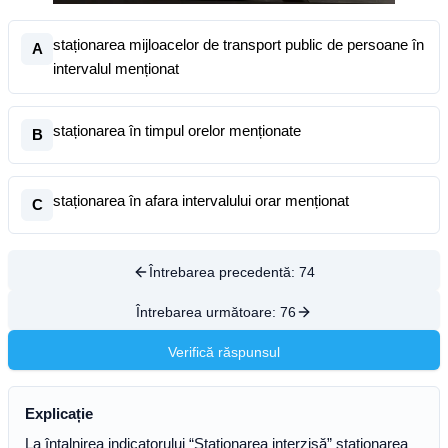
staționarea mijloacelor de transport public de persoane în
A
intervalul menționat
staționarea în timpul orelor menționate
B
staționarea în afara intervalului orar menționat
C
Întrebarea precedentă:
74
Întrebarea următoare:
76
Verifică răspunsul
Explicație
La întalnirea indicatorului “Staționarea interzisă” staționarea