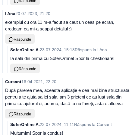
Răspunde
I Ana
20.07.2023, 21:20
exemplul cu ora 11 m-a facut sa caut un ceas pe ecran,
credeam ca mi-a scapat detaliul :)
Răspunde
SoferOnline A.
23.07.2024, 15:18
Răspuns la
I Ana
Ia sala din prima cu SoferOnline! Spor la chestionare!
Răspunde
Cursant
16.04.2021, 22:20
După părerea mea, aceasta aplicație e cea mai bine structurata
pentru a te ajuta sa iei sala, am 3 prieteni ce au luat sala din
prima cu ajutorul ei, acuma, dacă tu nu înveți, asta e altceva
Răspunde
SoferOnline A.
23.07.2024, 11:11
Răspuns la
Cursant
Mulțumim! Spor la condus!