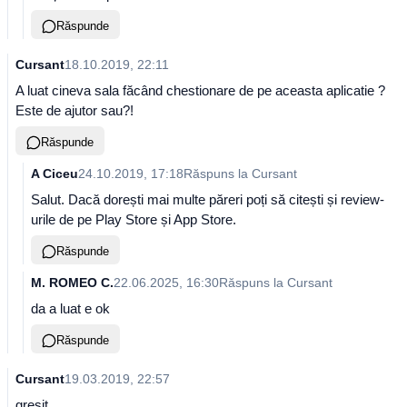
Răspunde
Cursant
18.10.2019, 22:11
A luat cineva sala făcând chestionare de pe aceasta aplicatie ?
Este de ajutor sau?!
Răspunde
A Ciceu
24.10.2019, 17:18
Răspuns la
Cursant
Salut. Dacă dorești mai multe păreri poți să citești și review-
urile de pe Play Store și App Store.
Răspunde
M. ROMEO C.
22.06.2025, 16:30
Răspuns la
Cursant
da a luat e ok
Răspunde
Cursant
19.03.2019, 22:57
gresit