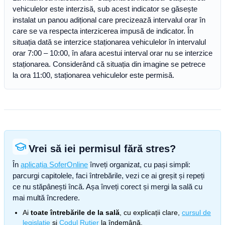
vehiculelor este interzisă, sub acest indicator se găsește
instalat un panou adițional care precizează intervalul orar în
care se va respecta interzicerea impusă de indicator. În
situația dată se interzice staționarea vehiculelor în intervalul
orar 7:00 – 10:00, în afara acestui interval orar nu se interzice
staționarea. Considerând că situația din imagine se petrece
la ora 11:00, staționarea vehiculelor este permisă.
Vrei să iei permisul fără stres?
În
aplicația SoferOnline
înveți organizat, cu pași simpli:
parcurgi capitolele, faci întrebările, vezi ce ai greșit și repeți
ce nu stăpânești încă. Așa înveți corect și mergi la sală cu
mai multă încredere.
Ai
toate întrebările de la sală
, cu explicații clare,
cursul de
legislație
și
Codul Rutier
la îndemână.