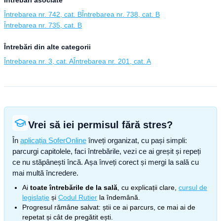
Întrebări asociate
Întrebarea nr. 742, cat. B
Întrebarea nr. 738, cat. B
Întrebarea nr. 735, cat. B
Întrebări din alte categorii
Întrebarea nr. 3, cat. A
Întrebarea nr. 201, cat. A
Vrei să iei permisul fără stres?
În
aplicația SoferOnline
înveți organizat, cu pași simpli:
parcurgi capitolele, faci întrebările, vezi ce ai greșit și repeți
ce nu stăpânești încă. Așa înveți corect și mergi la sală cu
mai multă încredere.
Ai
toate întrebările de la sală
, cu explicații clare,
cursul de
legislație
și
Codul Rutier
la îndemână.
Progresul rămâne salvat: știi ce ai parcurs, ce mai ai de
repetat și cât de pregătit ești.