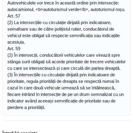
Autovehiculele vor trece în această ordine prin intersecție:
autocamionul, <b>autoturismul verde</b>, autoturismul roșu.
Art. 57
(2) La intersecțiile cu circulație dirijată prin indicatoare,
semafoare sau de către polițistul rutier, conducătorul de
vehicul este obligat să respecte semnificația sau indicațiile
acestuia.
Art. 59
(2) În intersecții, conducătorii vehiculelor care virează spre
stânga sunt obligați să acorde prioritate de trecere vehiculelor
cu care se intersectează și care circulă din partea dreaptă.
(3) În intersecțiile cu circulație dirijată prin indicatoare de
prioritate, regula priorității de dreapta se respectă numai în
cazul în care două vehicule urmează să se întâlnească,
fiecare intrând în intersecție de pe un drum semnalizat cu un
indicator având aceeași semnificație de prioritate sau de
pierdere a priorității.