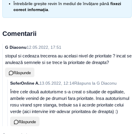
Întrebările greșite revin în mediul de învățare până
fixezi
corect informația
.
Comentarii
G Diaconu
12.05.2022, 17:51
stopul si cedeaza trecerea au acelasi nivel de prioritate ? incat se
anulează semnele si se trece la prioritate de dreapta?
Răspunde
SoferOnline A.
13.05.2022, 12:14
Răspuns la
G Diaconu
Între cele două autoturisme s-a creat o situație de egalitate,
ambele venind de pe drumuri fara prioritate. Insa autoturismul
rosu virand spre stanga, trebuie sa ii acorde prioritate celui
verde (aici intervine intr-adevar prioritatea de dreapta) :)
Răspunde