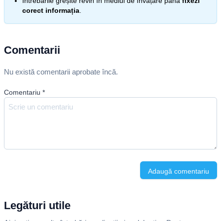
Întrebările greșite revin în mediul de învățare până
fixezi
corect informația
.
Comentarii
Nu există comentarii aprobate încă.
Comentariu
*
Adaugă comentariu
Legături utile