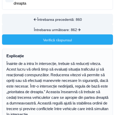
dreapta
Întrebarea precedentă:
860
Întrebarea următoare:
862
Verifică răspunsul
Explicație
Înainte de a intra în intersecție, trebuie să reduceți viteza.
Acest lucru vă oferă timp să evaluați situația traficului și să
reacționați corespunzător. Reducerea vitezei vă permite să
opriți sau să efectuați manevrele necesare în siguranță, dacă
este necesar. Într-o intersecție nedirijată, regula de bază este
„prioritatea de dreapta.” Aceasta înseamnă că trebuie să
cedați trecerea vehiculelor care se apropie din partea dreaptă
a dumneavoastră. Această regulă ajută la stabilirea ordinii de
trecere și previne conflictele între vehicule care intră simultan
în intersecție.