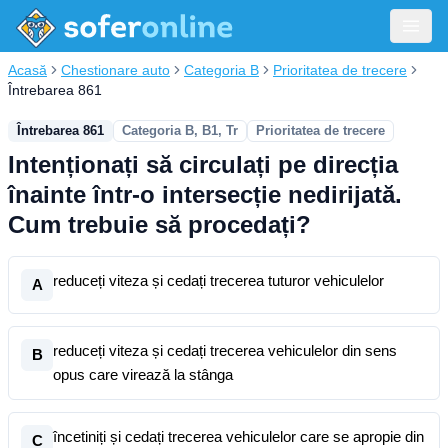
Acasă
Chestionare auto
Categoria B
Prioritatea de trecere
Întrebarea 861
Întrebarea 861
Categoria B, B1, Tr
Prioritatea de trecere
Intenționați să circulați pe direcția
înainte într-o intersecție nedirijată.
Cum trebuie să procedați?
reduceți viteza și cedați trecerea tuturor vehiculelor
A
reduceți viteza și cedați trecerea vehiculelor din sens
B
opus care virează la stânga
încetiniți și cedați trecerea vehiculelor care se apropie din
C