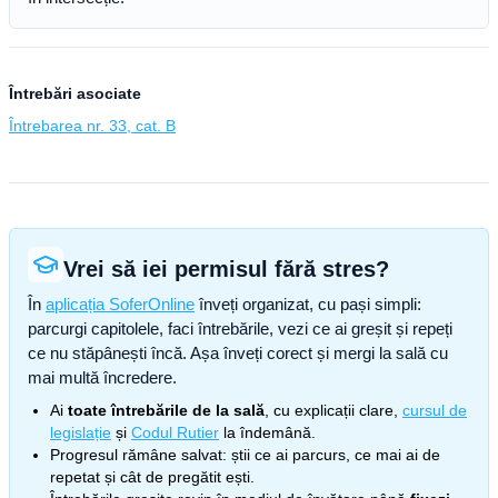
Întrebări asociate
Întrebarea nr. 33, cat. B
Vrei să iei permisul fără stres?
În
aplicația SoferOnline
înveți organizat, cu pași simpli:
parcurgi capitolele, faci întrebările, vezi ce ai greșit și repeți
ce nu stăpânești încă. Așa înveți corect și mergi la sală cu
mai multă încredere.
Ai
toate întrebările de la sală
, cu explicații clare,
cursul de
legislație
și
Codul Rutier
la îndemână.
Progresul rămâne salvat: știi ce ai parcurs, ce mai ai de
repetat și cât de pregătit ești.