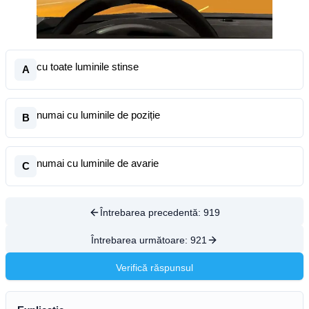
cu toate luminile stinse
A
numai cu luminile de poziție
B
numai cu luminile de avarie
C
Întrebarea precedentă:
919
Întrebarea următoare:
921
Verifică răspunsul