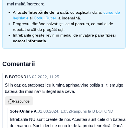
mai multă încredere.
Ai
toate întrebările de la sală
, cu explicații clare,
cursul de
legislație
și
Codul Rutier
la îndemână.
Progresul rămâne salvat: știi ce ai parcurs, ce mai ai de
repetat și cât de pregătit ești.
Întrebările greșite revin în mediul de învățare până
fixezi
corect informația
.
Comentarii
B BOTOND
16.02.2022, 11:25
Si in caz ca stationezi cu lumina aprinsa vine politia si iti smulge
bateria din masina? E ilegal asa ceva.
Răspunde
SoferOnline A.
01.08.2024, 13:32
Răspuns la
B BOTOND
Întrebările NU sunt create de noi. Acestea sunt cele din bateria
de examen. Sunt identice cu cele de la proba teoretică. Dacă