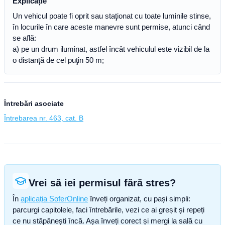
Explicație
Un vehicul poate fi oprit sau staţionat cu toate luminile stinse,
în locurile în care aceste manevre sunt permise, atunci când
se află:
a) pe un drum iluminat, astfel încât vehiculul este vizibil de la
o distanţă de cel puţin 50 m;
Întrebări asociate
Întrebarea nr. 463, cat. B
Vrei să iei permisul fără stres?
În
aplicația SoferOnline
înveți organizat, cu pași simpli:
parcurgi capitolele, faci întrebările, vezi ce ai greșit și repeți
ce nu stăpânești încă. Așa înveți corect și mergi la sală cu