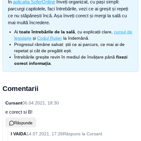
În
aplicația SoferOnline
înveți organizat, cu pași simpli:
parcurgi capitolele, faci întrebările, vezi ce ai greșit și repeți
ce nu stăpânești încă. Așa înveți corect și mergi la sală cu
mai multă încredere.
Ai
toate întrebările de la sală
, cu explicații clare,
cursul de
legislație
și
Codul Rutier
la îndemână.
Progresul rămâne salvat: știi ce ai parcurs, ce mai ai de
repetat și cât de pregătit ești.
Întrebările greșite revin în mediul de învățare până
fixezi
corect informația
.
Comentarii
Cursant
06.04.2021, 18:30
e corect si B!
Răspunde
I VAIDA
14.07.2021, 17:26
Răspuns la
Cursant