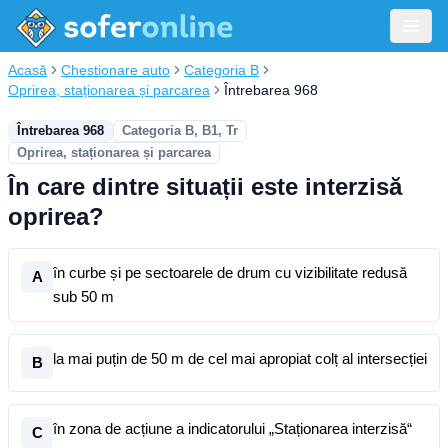
Acasă
Chestionare auto
Categoria B
Oprirea, staționarea și parcarea
Întrebarea 968
Întrebarea 968
Categoria B, B1, Tr
Oprirea, staționarea și parcarea
În care dintre situații este interzisă
oprirea?
în curbe și pe sectoarele de drum cu vizibilitate redusă
A
sub 50 m
la mai puțin de 50 m de cel mai apropiat colț al intersecției
B
în zona de acțiune a indicatorului „Staționarea interzisă“
C