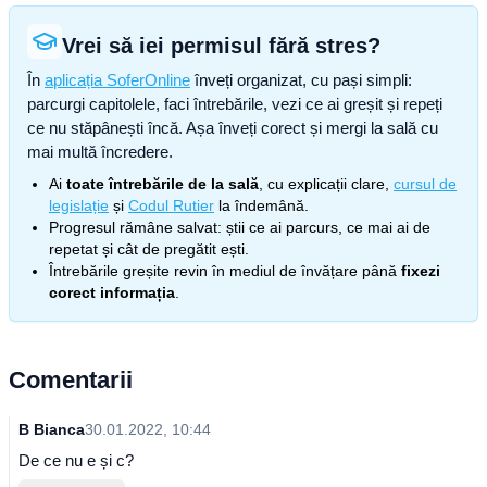
Vrei să iei permisul fără stres?
În
aplicația SoferOnline
înveți organizat, cu pași simpli:
parcurgi capitolele, faci întrebările, vezi ce ai greșit și repeți
ce nu stăpânești încă. Așa înveți corect și mergi la sală cu
mai multă încredere.
Ai
toate întrebările de la sală
, cu explicații clare,
cursul de
legislație
și
Codul Rutier
la îndemână.
Progresul rămâne salvat: știi ce ai parcurs, ce mai ai de
repetat și cât de pregătit ești.
Întrebările greșite revin în mediul de învățare până
fixezi
corect informația
.
Comentarii
B Bianca
30.01.2022, 10:44
De ce nu e și c?