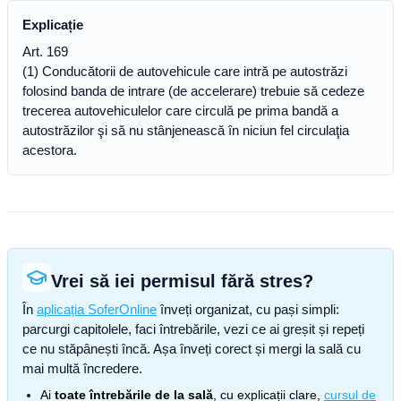
Explicație
Art. 169
(1) Conducătorii de autovehicule care intră pe autostrăzi
folosind banda de intrare (de accelerare) trebuie să cedeze
trecerea autovehiculelor care circulă pe prima bandă a
autostrăzilor şi să nu stânjenească în niciun fel circulaţia
acestora.
Vrei să iei permisul fără stres?
În
aplicația SoferOnline
înveți organizat, cu pași simpli:
parcurgi capitolele, faci întrebările, vezi ce ai greșit și repeți
ce nu stăpânești încă. Așa înveți corect și mergi la sală cu
mai multă încredere.
Ai
toate întrebările de la sală
, cu explicații clare,
cursul de