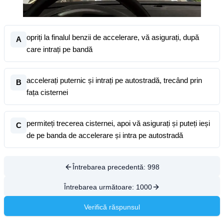
opriți la finalul benzii de accelerare, vă asigurați, după
A
care intrați pe bandă
accelerați puternic și intrați pe autostradă, trecând prin
B
fața cisternei
permiteți trecerea cisternei, apoi vă asigurați și puteți ieși
C
de pe banda de accelerare și intra pe autostradă
Întrebarea precedentă:
998
Întrebarea următoare:
1000
Verifică răspunsul