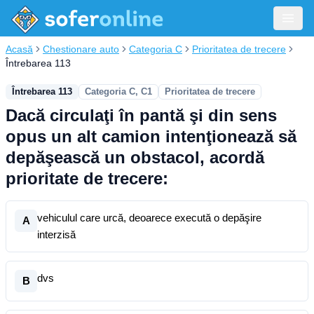
Acasă
Chestionare auto
Categoria C
Prioritatea de trecere
Întrebarea 113
Întrebarea 113
Categoria C, C1
Prioritatea de trecere
Dacă circulaţi în pantă şi din sens
opus un alt camion intenţionează să
depăşească un obstacol, acordă
prioritate de trecere:
vehiculul care urcă, deoarece execută o depăşire
A
interzisă
dvs
B