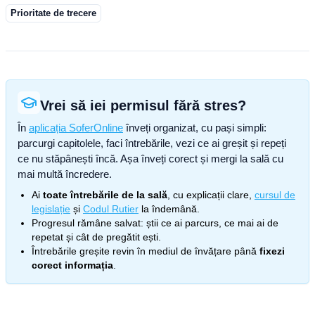
Prioritate de trecere
Vrei să iei permisul fără stres?
În
aplicația SoferOnline
înveți organizat, cu pași simpli:
parcurgi capitolele, faci întrebările, vezi ce ai greșit și repeți
ce nu stăpânești încă. Așa înveți corect și mergi la sală cu
mai multă încredere.
Ai
toate întrebările de la sală
, cu explicații clare,
cursul de
legislație
și
Codul Rutier
la îndemână.
Progresul rămâne salvat: știi ce ai parcurs, ce mai ai de
repetat și cât de pregătit ești.
Întrebările greșite revin în mediul de învățare până
fixezi
corect informația
.