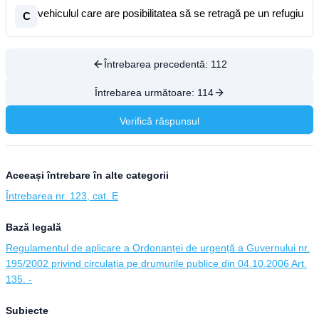
vehiculul care are posibilitatea să se retragă pe un refugiu
C
Întrebarea precedentă:
112
Întrebarea următoare:
114
Verifică răspunsul
Aceeași întrebare în alte categorii
Întrebarea nr. 123, cat. E
Bază legală
Regulamentul de aplicare a Ordonanței de urgență a Guvernului nr.
195/2002 privind circulația pe drumurile publice din 04.10.2006 Art.
135. -
Subiecte