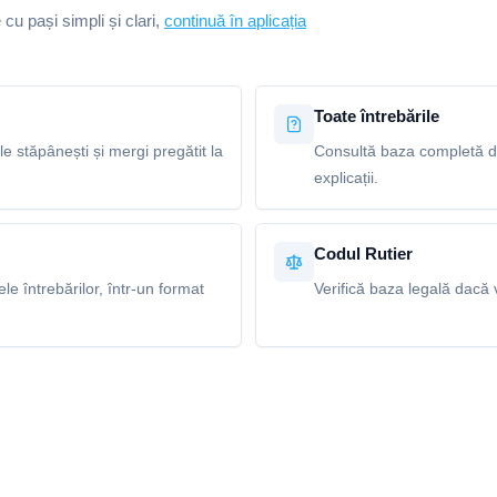
e cu pași simpli și clari,
continuă în aplicația
Toate întrebările
le stăpânești și mergi pregătit la
Consultă baza completă de 
explicații.
Codul Rutier
e întrebărilor, într-un format
Verifică baza legală dacă v