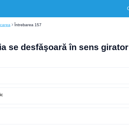
rcarea
Întrebarea 157
ţia se desfăşoară în sens girato
ic