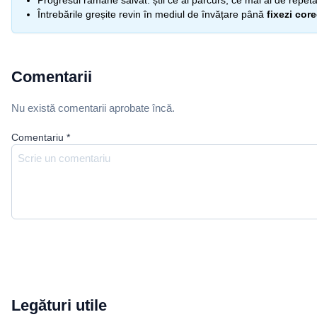
Progresul rămâne salvat: știi ce ai parcurs, ce mai ai de repetat
Întrebările greșite revin în mediul de învățare până
fixezi cor
Comentarii
Nu există comentarii aprobate încă.
Comentariu
*
Legături utile