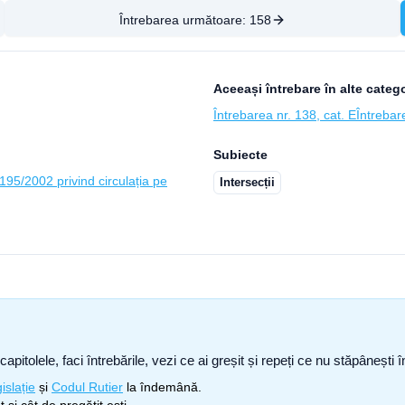
Întrebarea următoare:
158
Aceeași întrebare în alte catego
Întrebarea nr. 138, cat. E
Întrebar
Subiecte
95/2002 privind circulația pe
Intersecții
capitolele, faci întrebările, vezi ce ai greșit și repeți ce nu stăpâneșt
islație
și
Codul Rutier
la îndemână.