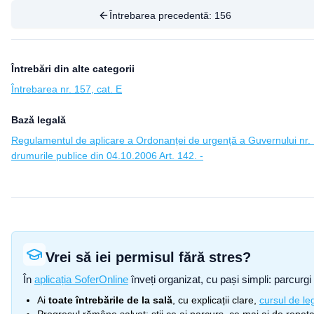
Întrebarea precedentă:
156
Întrebări din alte categorii
Întrebarea nr. 157, cat. E
Bază legală
Regulamentul de aplicare a Ordonanței de urgență a Guvernului nr. 1
drumurile publice din 04.10.2006 Art. 142. -
Vrei să iei permisul fără stres?
În
aplicația SoferOnline
înveți organizat, cu pași simpli: parcurgi 
Ai
toate întrebările de la sală
, cu explicații clare,
cursul de leg