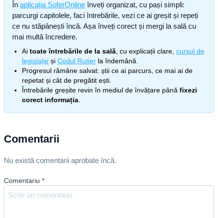
În
aplicația SoferOnline
înveți organizat, cu pași simpli:
parcurgi capitolele, faci întrebările, vezi ce ai greșit și repeți
ce nu stăpânești încă. Așa înveți corect și mergi la sală cu
mai multă încredere.
Ai
toate întrebările de la sală
, cu explicații clare,
cursul de
legislație
și
Codul Rutier
la îndemână.
Progresul rămâne salvat: știi ce ai parcurs, ce mai ai de
repetat și cât de pregătit ești.
Întrebările greșite revin în mediul de învățare până
fixezi
corect informația
.
Comentarii
Nu există comentarii aprobate încă.
Comentariu
*