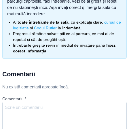
parcurgi capitolele, faci întrebările, vezi ce ai greșit și repeți
ce nu stăpânești încă. Așa înveți corect și mergi la sală cu
mai multă încredere.
Ai
toate întrebările de la sală
, cu explicații clare,
cursul de
legislație
și
Codul Rutier
la îndemână.
Progresul rămâne salvat: știi ce ai parcurs, ce mai ai de
repetat și cât de pregătit ești.
Întrebările greșite revin în mediul de învățare până
fixezi
corect informația
.
Comentarii
Nu există comentarii aprobate încă.
Comentariu
*