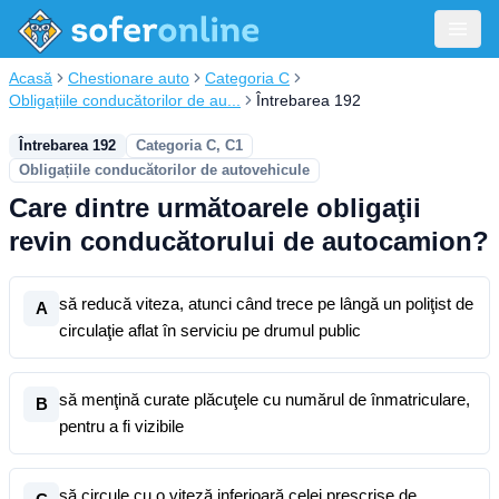
Acasă
Chestionare auto
Categoria C
Obligațiile conducătorilor de au...
Întrebarea 192
Întrebarea 192
Categoria C, C1
Obligațiile conducătorilor de autovehicule
Care dintre următoarele obligaţii
revin conducătorului de autocamion?
să reducă viteza, atunci când trece pe lângă un poliţist de
A
circulaţie aflat în serviciu pe drumul public
să menţină curate plăcuţele cu numărul de înmatriculare,
B
pentru a fi vizibile
să circule cu o viteză inferioară celei prescrise de