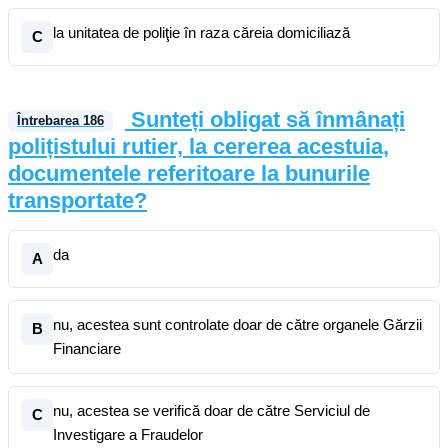
la unitatea de poliţie în raza căreia domiciliază
C
Sunteți obligat să înmânați
Întrebarea
186
polițistului rutier, la cererea acestuia,
documentele referitoare la bunurile
transportate?
da
A
nu, acestea sunt controlate doar de către organele Gărzii
B
Financiare
nu, acestea se verifică doar de către Serviciul de
C
Investigare a Fraudelor