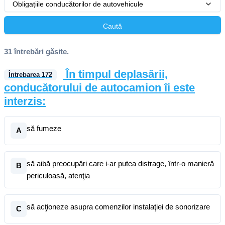
Obligațiile conducătorilor de autovehicule
Caută
31 întrebări găsite.
În timpul deplasării,
Întrebarea
172
conducătorului de autocamion îi este
interzis:
să fumeze
A
să aibă preocupări care i-ar putea distrage, într-o manieră
B
periculoasă, atenţia
să acţioneze asupra comenzilor instalaţiei de sonorizare
C