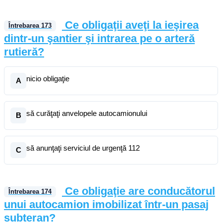
Ce obligaţii aveţi la ieşirea
Întrebarea
173
dintr-un şantier şi intrarea pe o arteră
rutieră?
nicio obligaţie
A
să curăţaţi anvelopele autocamionului
B
să anunţaţi serviciul de urgenţă 112
C
Ce obligaţie are conducătorul
Întrebarea
174
unui autocamion imobilizat într-un pasaj
subteran?