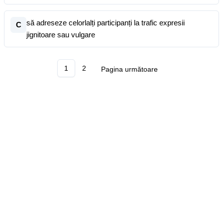
să adreseze celorlalți participanți la trafic expresii
C
jignitoare sau vulgare
1
2
Pagina următoare