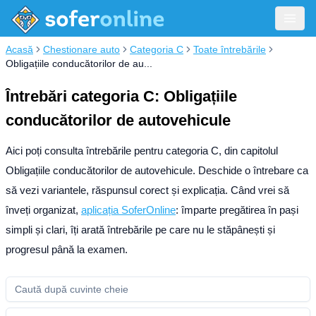
Acasă
Chestionare auto
Categoria C
Toate întrebările
Obligațiile conducătorilor de au...
Întrebări categoria C: Obligațiile
conducătorilor de autovehicule
Aici poți consulta întrebările pentru categoria C, din capitolul
Obligațiile conducătorilor de autovehicule. Deschide o întrebare ca
să vezi variantele, răspunsul corect și explicația.
Când vrei să
înveți organizat,
aplicația SoferOnline
: împarte pregătirea în pași
simpli și clari, îți arată întrebările pe care nu le stăpânești și
progresul până la examen.