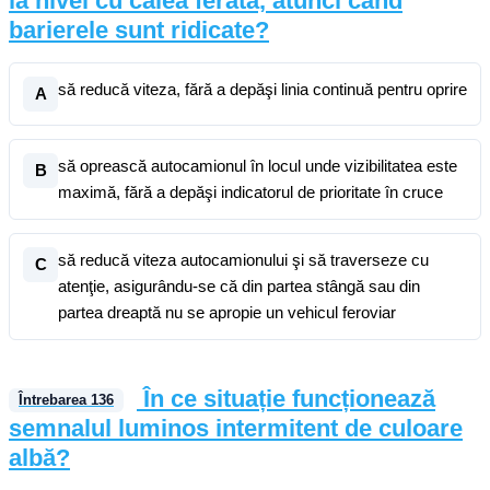
la nivel cu calea ferată, atunci când
barierele sunt ridicate?
să reducă viteza, fără a depăşi linia continuă pentru oprire
A
să oprească autocamionul în locul unde vizibilitatea este
B
maximă, fără a depăşi indicatorul de prioritate în cruce
să reducă viteza autocamionului şi să traverseze cu
C
atenţie, asigurându-se că din partea stângă sau din
partea dreaptă nu se apropie un vehicul feroviar
În ce situație funcționează
Întrebarea
136
semnalul luminos intermitent de culoare
albă?