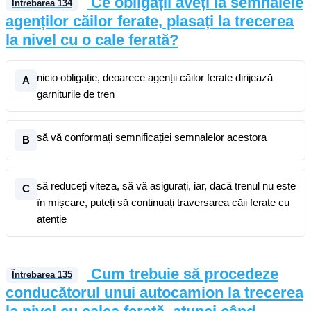
Ce obligații aveți la semnalele
Întrebarea
134
agenților căilor ferate, plasați la trecerea
la nivel cu o cale ferată?
nicio obligație, deoarece agenții căilor ferate dirijează
A
garniturile de tren
să vă conformați semnificației semnalelor acestora
B
să reduceți viteza, să vă asigurați, iar, dacă trenul nu este
C
în mișcare, puteți să continuați traversarea căii ferate cu
atenție
Cum trebuie să procedeze
Întrebarea
135
conducătorul unui autocamion la trecerea