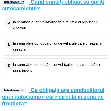
Când sunteţi obligat să opriţi
Întrebarea
35
autocamionul?
la semnalele îndrumătorilor de circulaţie ai Ministerului
A
Apărării
la semnalele conducătorilor de vehicule care virează la
B
dreapta
la semnalele conducătorilor vehiculelor care circulă din
C
sens invers
Ce obligaţii are conducătorul
Întrebarea
36
unui autocamion care circulă în zona de
frontieră?